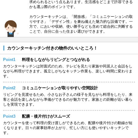
求められるという点もあります。生活感をどこまで許容できる
かも選ぶ際のポイントです。
カウンターキッチンは、「開放感」「コミュニケーションの取
りやすさ」「デザイン性」を兼ね備えた魅力的な設備です。一
方で、においや収納、使い勝手なども含めて総合的に判断する
ことで、自分に合った住まい選びができます。
カウンターキッチン付きの物件のいいところ！
Point1
料理をしながらリビングとつながれる
カウンターキッチンは対面式のため、テレビを見たり家族や同居人と会話をし
ながら料理ができます。孤立しがちなキッチン作業も、楽しい時間に変わりま
す。
Point2
コミュニケーションが取りやすい空間設計
リビングを見渡せるため、小さなお子さんの様子を見ながら料理をしたり、来
客と会話を楽しみながら準備ができるのが魅力です。家族との距離が近い暮ら
しを実現できます。
Point3
配膳・後片付けがスムーズ
カウンターを使って料理の受け渡しができるため、配膳や後片付けの動線が短
くなります。日々の家事効率が上がり、忙しい方にも使いやすいキッチンで
す。