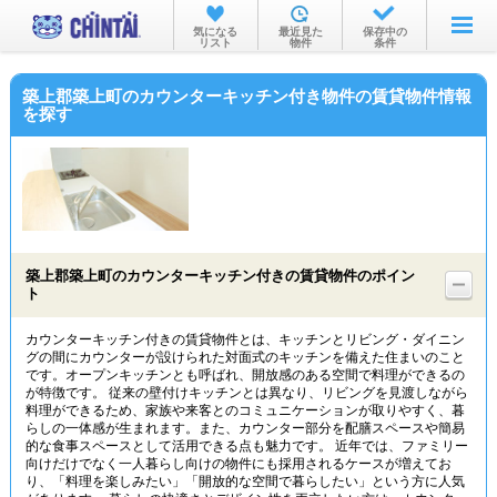
お部屋を探す
気になる
最近見た
保存中の
リスト
物件
条件
沿線・駅から
築上郡築上町のカウンターキッチン付き物件の賃貸物件情報
住所から
を探す
家賃相場から
通勤通学時間から
物件特集から
築上郡築上町のカウンターキッチン付きの賃貸物件のポイン
不動産会社から
ト
TOP
カウンターキッチン付きの賃貸物件とは、キッチンとリビング・ダイニン
グの間にカウンターが設けられた対面式のキッチンを備えた住まいのこと
です。オープンキッチンとも呼ばれ、開放感のある空間で料理ができるの
が特徴です。 従来の壁付けキッチンとは異なり、リビングを見渡しながら
料理ができるため、家族や来客とのコミュニケーションが取りやすく、暮
らしの一体感が生まれます。また、カウンター部分を配膳スペースや簡易
的な食事スペースとして活用できる点も魅力です。 近年では、ファミリー
向けだけでなく一人暮らし向けの物件にも採用されるケースが増えてお
り、「料理を楽しみたい」「開放的な空間で暮らしたい」という方に人気