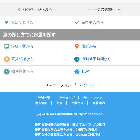
前のページへ戻る
ページの先頭へ
気になるリスト
保存中の条件
別の探し方でお部屋を探す
沿線・駅から
住所から
家賃相場から
通勤通学時間から
物件特集から
TOP
スマートフォン
パソコン
地域一覧
アーカイブ
サイトマップ
個人情報
免責
お問合せ
会社案内
(C) CHINTAI Corporation All rights reserved.
[PR]賃貸物件の疑問解決！教えてエイブルAGENT
[PR]賃貸生活の工夫を紹介！CHINTAI情報局
[PR]女性の賃貸生活を応援！Woman.CHINTAI