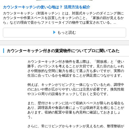
カウンターキッチンの使い心地は？ 活用方法を紹介
カウンターキッチン（対面キッチン）とは、対面式キッチンのダイニング側に
カウンターや作業スペースを設置したキッチンのこと。「家族の顔が見えるか
ら」などの理由で昔からファミリータイプの物件では重宝されている。...
もっと読む
カウンターキッチン付きの賃貸物件についてプロに聞いてみた
カウンターキッチン付き物件を選ぶ際は、「開放感」と「使い
勝手」のバランスを考えることが大切です。見た目のおしゃれ
さや開放的な空間に魅力を感じて選ぶ方も多いですが、実際の
生活に合っているかを確認することが満足度につながります。
例えば、キッチンがリビングと一体になっているため、調理中
のにおいや煙が広がりやすい点には注意が必要です。換気性能
やコンロ周りの設備をチェックしておくと安心です。
また、壁付けキッチンに比べて収納スペースが限られる場合も
あり、調理器具や食器の量によっては収納不足を感じることが
あります。収納の配置や容量も内見時に確認しておきましょ
う。
さらに、常にリビングからキッチンが見えるため、整理整頓が