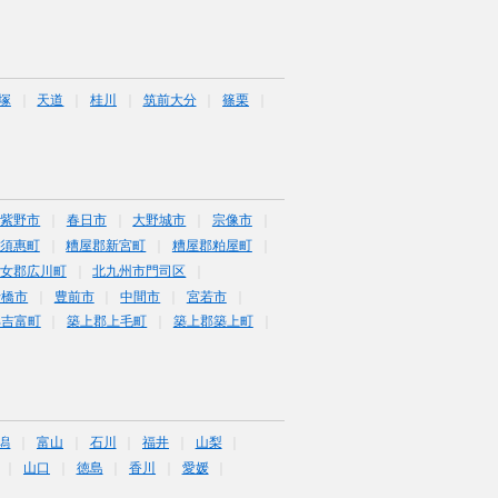
塚
天道
桂川
筑前大分
篠栗
筑紫野市
春日市
大野城市
宗像市
須惠町
糟屋郡新宮町
糟屋郡粕屋町
女郡広川町
北九州市門司区
行橋市
豊前市
中間市
宮若市
郡吉富町
築上郡上毛町
築上郡築上町
潟
富山
石川
福井
山梨
山口
徳島
香川
愛媛