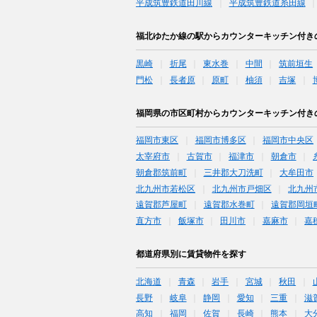
平成筑豊鉄道田川線
平成筑豊鉄道糸田線
福北ゆたか線の駅からカウンターキッチン付き
黒崎
折尾
東水巻
中間
筑前垣生
門松
長者原
原町
柚須
吉塚
福岡県の市区町村からカウンターキッチン付き
福岡市東区
福岡市博多区
福岡市中央区
太宰府市
古賀市
福津市
朝倉市
朝倉郡筑前町
三井郡大刀洗町
大牟田市
北九州市若松区
北九州市戸畑区
北九州
遠賀郡芦屋町
遠賀郡水巻町
遠賀郡岡垣
直方市
飯塚市
田川市
嘉麻市
嘉
都道府県別に賃貸物件を探す
北海道
青森
岩手
宮城
秋田
長野
岐阜
静岡
愛知
三重
滋
高知
福岡
佐賀
長崎
熊本
大