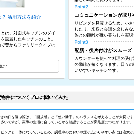
Point2
コミュニケーションが取り
？ 活用方法を紹介
リビングを見渡せるため、小さ
したり、来客と会話を楽しみな
）とは、対面式キッチンのダイ
族との距離が近い暮らしを実現
スを設置したキッチンのこと。
Point3
由で昔からファミリータイプの
配膳・後片付けがスムーズ
カウンターを使って料理の受け
の動線が短くなります。日々の
読む
いやすいキッチンです。
貸物件についてプロに聞いてみた
付き物件を選ぶ際は、「開放感」と「使い勝手」のバランスを考えることが大切です
も多いですが、実際の生活に合っているかを確認することが満足度につながります。
リビングと一体になっているため、調理中のにおいや煙が広がりやすい点には注意が