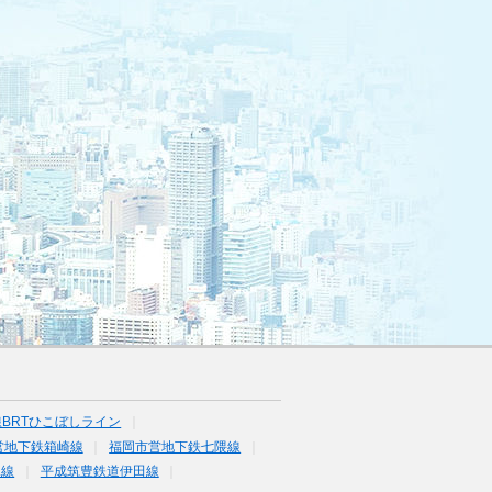
BRTひこぼしライン
営地下鉄箱崎線
福岡市営地下鉄七隈線
塚線
平成筑豊鉄道伊田線