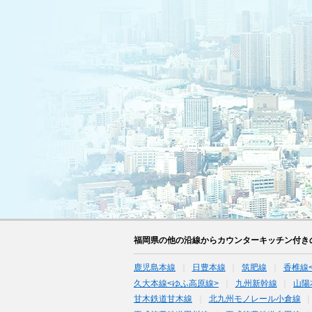
福岡県の他の沿線からカウンターキッチン付き
鹿児島本線
日豊本線
筑肥線
香椎線
久大本線<ゆふ高原線>
九州新幹線
山陽
甘木鉄道甘木線
北九州モノレール小倉線