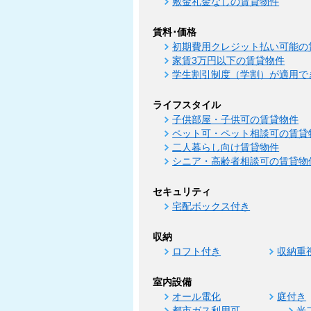
敷金礼金なしの賃貸物件
賃料･価格
初期費用クレジット払い可能の
家賃3万円以下の賃貸物件
学生割引制度（学割）が適用で
ライフスタイル
子供部屋・子供可の賃貸物件
ペット可・ペット相談可の賃貸
二人暮らし向け賃貸物件
シニア・高齢者相談可の賃貸物
セキュリティ
宅配ボックス付き
収納
ロフト付き
収納重
室内設備
オール電化
庭付き
都市ガス利用可
光