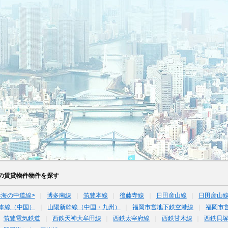
の賃貸物件物件を探す
<海の中道線>
博多南線
筑豊本線
後藤寺線
日田彦山線
日田彦山線
本線（中国）
山陽新幹線（中国・九州）
福岡市営地下鉄空港線
福岡市
筑豊電気鉄道
西鉄天神大牟田線
西鉄太宰府線
西鉄甘木線
西鉄貝