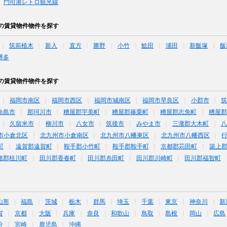
門司港レトロ観光線
の賃貸物件物件を探す
筑前植木
新入
直方
勝野
小竹
鯰田
浦田
新飯塚
飯
博多
の賃貸物件物件を探す
福岡市南区
福岡市西区
福岡市城南区
福岡市早良区
小郡市
糸島市
那珂川市
糟屋郡宇美町
糟屋郡篠栗町
糟屋郡志免町
糟屋郡
久留米市
柳川市
八女市
筑後市
みやま市
三潴郡大木町
八
市小倉北区
北九州市小倉南区
北九州市八幡東区
北九州市八幡西区
町
遠賀郡遠賀町
鞍手郡小竹町
鞍手郡鞍手町
京都郡苅田町
築上
穂郡桂川町
田川郡香春町
田川郡糸田町
田川郡川崎町
田川郡福智町
山形
福島
茨城
栃木
群馬
埼玉
千葉
東京
神奈川
新
賀
京都
大阪
兵庫
奈良
和歌山
鳥取
島根
岡山
広島
分
宮崎
鹿児島
沖縄