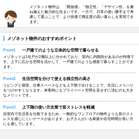
メゾネット物件は、「開放感」「独立性」「デザイン性」を兼
ね備えた魅力的な住まいです。一方で、日常の使い勝手まで考
慮して選ぶことで、より快適で満足度の高い暮らしを実現でき
ます。
メゾネット物件のおすすめポイント
Point1
一戸建てのような立体的な空間で暮らせる
メゾネットは1住戸が2層以上に分かれており、室内に内階段があるのが特徴で
す。上下に広がる空間を活かして、一戸建てのような感覚で暮らすことができ
ます。
Point2
生活空間を分けて使える独立性の高さ
リビングと寝室、仕事スペースなどを上下階で分けることで、生活にメリハリ
をつけやすくなります。来客時にもプライベート空間を見せずに済むのも大き
なメリットです。
Point3
上下階の使い方次第で音ストレスを軽減
自室内で生活音を分散できるため、一般的なワンフロアの物件よりも音のスト
レスを感じにくいケースがあります。お子さんがいる家庭や在宅時間が長い方
にも適しています。