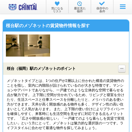
お部屋を探す
気になる
最近見た
保存中の
リスト
物件
条件
沿線・駅から
桜台駅のメゾネットの賃貸物件情報を探す
住所から
家賃相場から
通勤通学時間から
物件特集から
桜台（福岡）駅のメゾネットのポイント
不動産会社から
メゾネットタイプとは、1つの住戸が2層以上に分かれた構造の賃貸物件の
ことを指し、室内に内階段が設けられているのが大きな特徴です。マンシ
TOP
ョンやアパートでありながら、一戸建てのような立体的な空間で暮らせる
点が魅力です。 上下階に空間が分かれているため、リビングと寝室を分け
たり、生活スペースと仕事スペースを分離したりと、メリハリのある使い
方ができます。天井が高く開放感のある物件も多く、デザイン性の高い住
まいとして人気があります。 また、上下階の使い分けによりプライバシー
を確保しやすく、来客時にも生活空間を見せずに対応できる点もメリット
です。 「広さや開放感が欲しい」「一戸建てのような暮らしを賃貸で実現
したい」という方にとって、メゾネットは魅力的な選択肢の一つです。ラ
イフスタイルに合わせて最適な物件を探してみましょう。