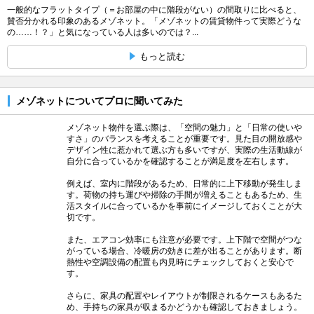
一般的なフラットタイプ（＝お部屋の中に階段がない）の間取りに比べると、
賛否分かれる印象のあるメゾネット。「メゾネットの賃貸物件って実際どうな
の……！？」と気になっている人は多いのでは？...
もっと読む
メゾネットについてプロに聞いてみた
メゾネット物件を選ぶ際は、「空間の魅力」と「日常の使いや
すさ」のバランスを考えることが重要です。見た目の開放感や
デザイン性に惹かれて選ぶ方も多いですが、実際の生活動線が
自分に合っているかを確認することが満足度を左右します。
例えば、室内に階段があるため、日常的に上下移動が発生しま
す。荷物の持ち運びや掃除の手間が増えることもあるため、生
活スタイルに合っているかを事前にイメージしておくことが大
切です。
また、エアコン効率にも注意が必要です。上下階で空間がつな
がっている場合、冷暖房の効きに差が出ることがあります。断
熱性や空調設備の配置も内見時にチェックしておくと安心で
す。
さらに、家具の配置やレイアウトが制限されるケースもあるた
め、手持ちの家具が収まるかどうかも確認しておきましょう。