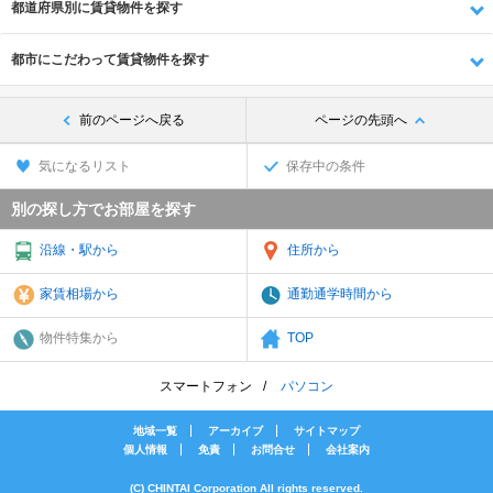
都道府県別に賃貸物件を探す
都市にこだわって賃貸物件を探す
前のページへ戻る
ページの先頭へ
気になるリスト
保存中の条件
別の探し方でお部屋を探す
沿線・駅から
住所から
家賃相場から
通勤通学時間から
物件特集から
TOP
スマートフォン
パソコン
地域一覧
アーカイブ
サイトマップ
個人情報
免責
お問合せ
会社案内
(C) CHINTAI Corporation All rights reserved.