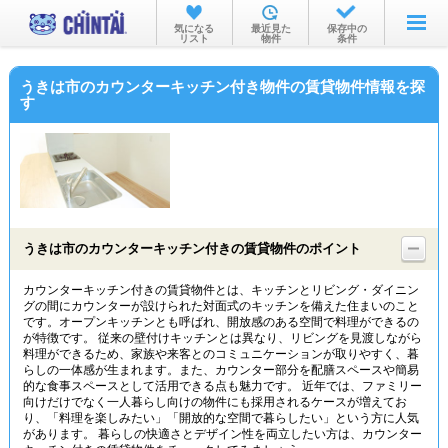
お部屋を探す
気になる
最近見た
保存中の
リスト
物件
条件
沿線・駅から
うきは市のカウンターキッチン付き物件の賃貸物件情報を探
住所から
す
家賃相場から
通勤通学時間から
物件特集から
うきは市のカウンターキッチン付きの賃貸物件のポイント
不動産会社から
カウンターキッチン付きの賃貸物件とは、キッチンとリビング・ダイニン
TOP
グの間にカウンターが設けられた対面式のキッチンを備えた住まいのこと
です。オープンキッチンとも呼ばれ、開放感のある空間で料理ができるの
が特徴です。 従来の壁付けキッチンとは異なり、リビングを見渡しながら
料理ができるため、家族や来客とのコミュニケーションが取りやすく、暮
らしの一体感が生まれます。また、カウンター部分を配膳スペースや簡易
的な食事スペースとして活用できる点も魅力です。 近年では、ファミリー
向けだけでなく一人暮らし向けの物件にも採用されるケースが増えてお
り、「料理を楽しみたい」「開放的な空間で暮らしたい」という方に人気
があります。 暮らしの快適さとデザイン性を両立したい方は、カウンター