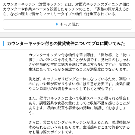
カウンターキッチン（対面キッチン）とは、対面式キッチンのダイニング側に
カウンターや作業スペースを設置したキッチンのこと。「家族の顔が見えるか
ら」などの理由で昔からファミリータイプの物件では重宝されている。...
もっと読む
カウンターキッチン付きの賃貸物件についてプロに聞いてみた
カウンターキッチン付き物件を選ぶ際は、「開放感」と「使い
勝手」のバランスを考えることが大切です。見た目のおしゃれ
さや開放的な空間に魅力を感じて選ぶ方も多いですが、実際の
生活に合っているかを確認することが満足度につながります。
例えば、キッチンがリビングと一体になっているため、調理中
のにおいや煙が広がりやすい点には注意が必要です。換気性能
やコンロ周りの設備をチェックしておくと安心です。
また、壁付けキッチンに比べて収納スペースが限られる場合も
あり、調理器具や食器の量によっては収納不足を感じることが
あります。収納の配置や容量も内見時に確認しておきましょ
う。
さらに、常にリビングからキッチンが見えるため、整理整頓が
求められるという点もあります。生活感をどこまで許容できる
かも選ぶ際のポイントです。