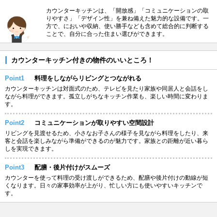
カウンターキッチンは、「開放感」「コミュニケーションの取
りやすさ」「デザイン性」を兼ね備えた魅力的な設備です。一
方で、においや収納、使い勝手なども含めて総合的に判断する
ことで、自分に合った住まい選びができます。
カウンターキッチン付きの物件のいいところ！
Point1
料理をしながらリビングとつながれる
カウンターキッチンは対面式のため、テレビを見たり家族や同居人と会話をし
ながら料理ができます。孤立しがちなキッチン作業も、楽しい時間に変わりま
す。
Point2
コミュニケーションが取りやすい空間設計
リビングを見渡せるため、小さなお子さんの様子を見ながら料理をしたり、来
客と会話を楽しみながら準備ができるのが魅力です。家族との距離が近い暮ら
しを実現できます。
Point3
配膳・後片付けがスムーズ
カウンターを使って料理の受け渡しができるため、配膳や後片付けの動線が短
くなります。日々の家事効率が上がり、忙しい方にも使いやすいキッチンで
す。