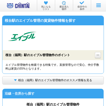
お部屋を探す
気になる
最近見た
保存中の
リスト
物件
条件
沿線・駅から
桜台駅のエイブル管理の賃貸物件情報を探す
住所から
家賃相場から
通勤通学時間から
物件特集から
桜台（福岡）駅のエイブル管理物件のポイント
不動産会社から
エイブル管理物件を検索できる特集です。直接管理なので安心、仲介手数
料は家賃の55%となります。
TOP
桜台（福岡）駅のエイブル管理物件のオススメ情報を見る
沿線・住所から探す
桜台（福岡）駅のエイブル管理物件