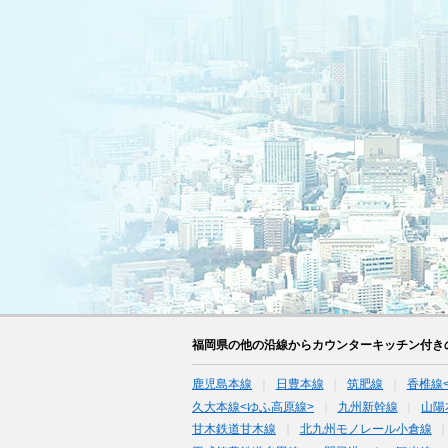
福岡県の他の沿線からカウンターキッチン付き
鹿児島本線
日豊本線
筑肥線
香椎線
久大本線<ゆふ高原線>
九州新幹線
山陽
甘木鉄道甘木線
北九州モノレール小倉線