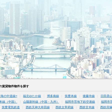
の賃貸物件物件を探す
<海の中道線>
福北ゆたか線
博多南線
筑豊本線
後藤寺線
日田彦
本線（中国）
山陽新幹線（中国・九州）
福岡市営地下鉄空港線
福岡市
筑豊電気鉄道
西鉄天神大牟田線
西鉄太宰府線
西鉄甘木線
西鉄貝