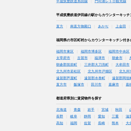
平成筑豊鉄道糸田線
門司港レトロ観光線
平成筑豊鉄道伊田線の駅からカウンターキッチ
直方
南直方御殿口
あかぢ
上金田
福岡県の市区町村からカウンターキッチン付き
福岡市東区
福岡市博多区
福岡市中央区
太宰府市
古賀市
福津市
朝倉市
朝倉郡筑前町
三井郡大刀洗町
大牟田市
北九州市若松区
北九州市戸畑区
北九州
遠賀郡芦屋町
遠賀郡水巻町
遠賀郡岡垣
直方市
飯塚市
田川市
嘉麻市
嘉
都道府県別に賃貸物件を探す
北海道
青森
岩手
宮城
秋田
長野
岐阜
静岡
愛知
三重
滋
高知
福岡
佐賀
長崎
熊本
大