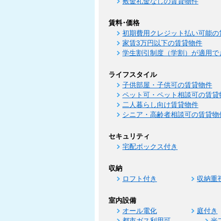
敷金礼金なしの賃貸物件
賃料･価格
初期費用クレジット払い可能の
家賃3万円以下の賃貸物件
学生割引制度（学割）が適用で
ライフスタイル
子供部屋・子供可の賃貸物件
ペット可・ペット相談可の賃貸
二人暮らし向け賃貸物件
シニア・高齢者相談可の賃貸物
セキュリティ
宅配ボックス付き
収納
ロフト付き
収納重
室内設備
オール電化
庭付き
都市ガス利用可
光