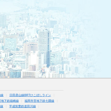
山線
日田彦山線BRTひこぼしライン
営地下鉄箱崎線
福岡市営地下鉄七隈線
塚線
平成筑豊鉄道田川線