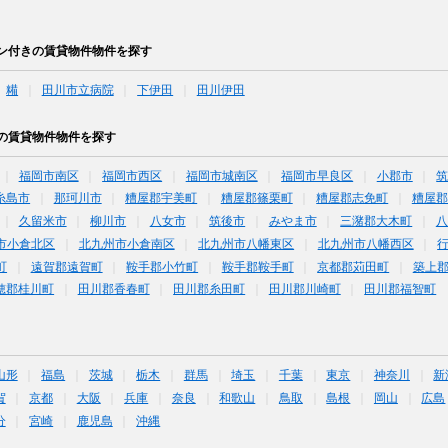
ン付きの賃貸物件物件を探す
糒
田川市立病院
下伊田
田川伊田
の賃貸物件物件を探す
福岡市南区
福岡市西区
福岡市城南区
福岡市早良区
小郡市
糸島市
那珂川市
糟屋郡宇美町
糟屋郡篠栗町
糟屋郡志免町
糟屋郡
久留米市
柳川市
八女市
筑後市
みやま市
三潴郡大木町
八
市小倉北区
北九州市小倉南区
北九州市八幡東区
北九州市八幡西区
町
遠賀郡遠賀町
鞍手郡小竹町
鞍手郡鞍手町
京都郡苅田町
築上
穂郡桂川町
田川郡香春町
田川郡糸田町
田川郡川崎町
田川郡福智町
山形
福島
茨城
栃木
群馬
埼玉
千葉
東京
神奈川
新
賀
京都
大阪
兵庫
奈良
和歌山
鳥取
島根
岡山
広島
分
宮崎
鹿児島
沖縄