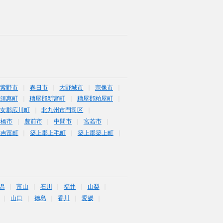
筑紫野市
春日市
大野城市
宗像市
須惠町
糟屋郡新宮町
糟屋郡粕屋町
女郡広川町
北九州市門司区
行橋市
豊前市
中間市
宮若市
郡吉富町
築上郡上毛町
築上郡築上町
潟
富山
石川
福井
山梨
山口
徳島
香川
愛媛