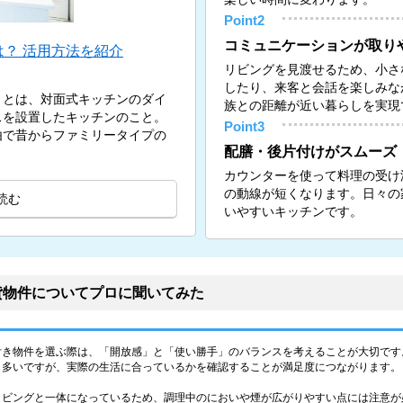
Point2
コミュニケーションが取り
？ 活用方法を紹介
リビングを見渡せるため、小さ
したり、来客と会話を楽しみな
）とは、対面式キッチンのダイ
族との距離が近い暮らしを実現
スを設置したキッチンのこと。
Point3
由で昔からファミリータイプの
配膳・後片付けがスムーズ
カウンターを使って料理の受け
の動線が短くなります。日々の
読む
いやすいキッチンです。
貸物件についてプロに聞いてみた
付き物件を選ぶ際は、「開放感」と「使い勝手」のバランスを考えることが大切です
も多いですが、実際の生活に合っているかを確認することが満足度につながります。
リビングと一体になっているため、調理中のにおいや煙が広がりやすい点には注意が