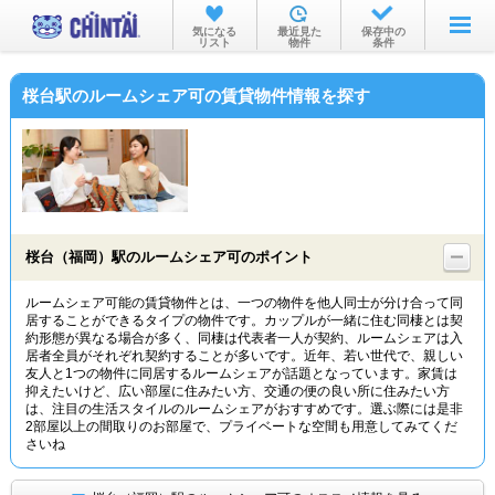
お部屋を探す
気になる
最近見た
保存中の
リスト
物件
条件
沿線・駅から
桜台駅のルームシェア可の賃貸物件情報を探す
住所から
家賃相場から
通勤通学時間から
物件特集から
桜台（福岡）駅のルームシェア可のポイント
不動産会社から
ルームシェア可能の賃貸物件とは、一つの物件を他人同士が分け合って同
居することができるタイプの物件です。カップルが一緒に住む同棲とは契
TOP
約形態が異なる場合が多く、同棲は代表者一人が契約、ルームシェアは入
居者全員がそれぞれ契約することが多いです。近年、若い世代で、親しい
友人と1つの物件に同居するルームシェアが話題となっています。家賃は
抑えたいけど、広い部屋に住みたい方、交通の便の良い所に住みたい方
は、注目の生活スタイルのルームシェアがおすすめです。選ぶ際には是非
2部屋以上の間取りのお部屋で、プライベートな空間も用意してみてくだ
さいね