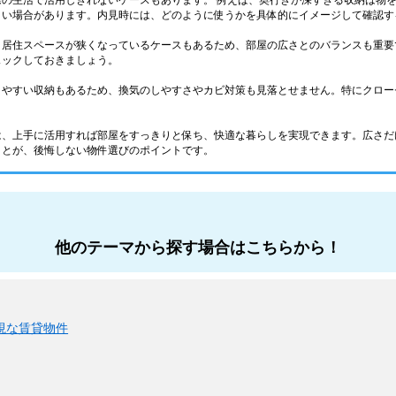
際の生活で活用しきれないケースもあります。 例えば、奥行きが深すぎる収納は物
くい場合があります。内見時には、どのように使うかを具体的にイメージして確認す
、居住スペースが狭くなっているケースもあるため、部屋の広さとのバランスも重要
ェックしておきましょう。
りやすい収納もあるため、換気のしやすさやカビ対策も見落とせません。特にクロー
は、上手に活用すれば部屋をすっきりと保ち、快適な暮らしを実現できます。広さだ
ことが、後悔しない物件選びのポイントです。
他のテーマから探す場合はこちらから！
視な賃貸物件