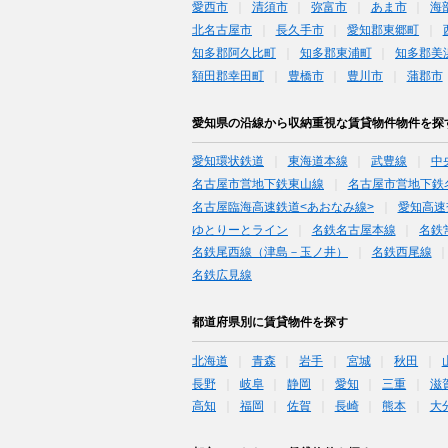
愛西市
清須市
弥富市
あま市
海
北名古屋市
長久手市
愛知郡東郷町
知多郡阿久比町
知多郡東浦町
知多郡美
額田郡幸田町
豊橋市
豊川市
蒲郡市
愛知県の沿線から収納重視な賃貸物件物件を探
愛知環状鉄道
東海道本線
武豊線
中
名古屋市営地下鉄東山線
名古屋市営地下鉄
名古屋臨海高速鉄道<あおなみ線>
愛知高速
ゆとりーとライン
名鉄名古屋本線
名鉄
名鉄尾西線（津島－玉ノ井）
名鉄西尾線
名鉄広見線
都道府県別に賃貸物件を探す
北海道
青森
岩手
宮城
秋田
長野
岐阜
静岡
愛知
三重
滋
高知
福岡
佐賀
長崎
熊本
大