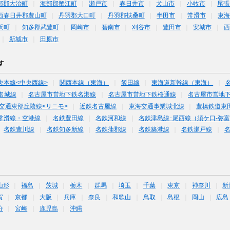
部郡大治町
海部郡蟹江町
瀬戸市
春日井市
犬山市
小牧市
尾張
西春日井郡豊山町
丹羽郡大口町
丹羽郡扶桑町
半田市
常滑市
東
浜町
知多郡武豊町
岡崎市
碧南市
刈谷市
豊田市
安城市
西
新城市
田原市
す
央本線<中央西線>
関西本線（東海）
飯田線
東海道新幹線（東海）
名城線
名古屋市営地下鉄名港線
名古屋市営地下鉄桜通線
名古屋市営地
交通東部丘陵線<リニモ>
近鉄名古屋線
東海交通事業城北線
豊橋鉄道東
常滑線・空港線
名鉄豊田線
名鉄河和線
名鉄津島線･尾西線（須ケ口-弥
名鉄豊川線
名鉄知多新線
名鉄蒲郡線
名鉄築港線
名鉄瀬戸線
山形
福島
茨城
栃木
群馬
埼玉
千葉
東京
神奈川
新
賀
京都
大阪
兵庫
奈良
和歌山
鳥取
島根
岡山
広島
分
宮崎
鹿児島
沖縄