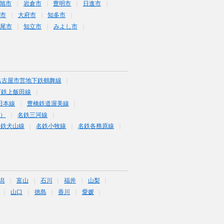
旭市
岩倉市
豊明市
日進市
海市
大府市
知多市
尾市
知立市
みよし市
名古屋市営地下鉄鶴舞線
下鉄上飯田線
田本線
豊橋鉄道渥美線
富）
名鉄三河線
名鉄犬山線
名鉄小牧線
名鉄各務原線
潟
富山
石川
福井
山梨
山口
徳島
香川
愛媛