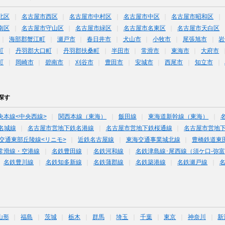
北区
名古屋市西区
名古屋市中村区
名古屋市中区
名古屋市昭和区
南区
名古屋市守山区
名古屋市緑区
名古屋市名東区
名古屋市天白区
海部郡蟹江町
瀬戸市
春日井市
犬山市
小牧市
尾張旭市
岩
町
丹羽郡大口町
丹羽郡扶桑町
半田市
常滑市
東海市
大府市
町
岡崎市
碧南市
刈谷市
豊田市
安城市
西尾市
知立市
探す
央本線<中央西線>
関西本線（東海）
飯田線
東海道新幹線（東海）
名城線
名古屋市営地下鉄名港線
名古屋市営地下鉄桜通線
名古屋市営地
交通東部丘陵線<リニモ>
近鉄名古屋線
東海交通事業城北線
豊橋鉄道東
常滑線・空港線
名鉄豊田線
名鉄河和線
名鉄津島線･尾西線（須ケ口-弥
名鉄豊川線
名鉄知多新線
名鉄蒲郡線
名鉄築港線
名鉄瀬戸線
山形
福島
茨城
栃木
群馬
埼玉
千葉
東京
神奈川
新