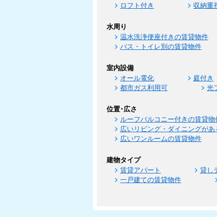
ロフト付き
収納重
水周り
温水洗浄便座付きの賃貸物件
バス・トイレ別の賃貸物件
室内設備
オール電化
庭付き
都市ガス利用可
光
位置･広さ
ルーフバルコニー付きの賃貸物
広いリビング・ダイニングがあ
広いワンルームの賃貸物件
建物タイプ
賃貸アパート
貸し
一戸建ての賃貸物件