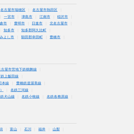
名古屋市瑞穂区
名古屋市熱田区
一宮市
津島市
江南市
稲沢市
倉市
豊明市
日進市
北名古屋市
知多市
知多郡阿久比町
みよし市
額田郡幸田町
豊橋市
名古屋市営地下鉄鶴舞線
下鉄上飯田線
田本線
豊橋鉄道渥美線
富）
名鉄三河線
名鉄犬山線
名鉄小牧線
名鉄各務原線
潟
富山
石川
福井
山梨