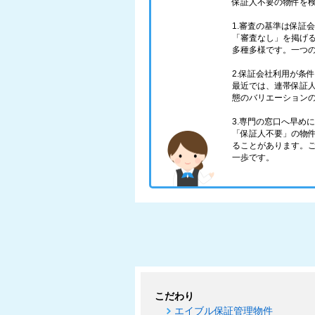
保証人不要の物件を
1.審査の基準は保証
「審査なし」を掲げ
多種多様です。一つ
2.保証会社利用が条
最近では、連帯保証
態のバリエーション
3.専門の窓口へ早め
「保証人不要」の物
ることがあります。
一歩です。
こだわり
エイブル保証管理物件