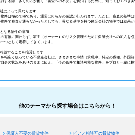
検討する際、多くの方が抱く「審査への不安」を解消するために、知っておくべき実
会社によって異なります
る物件は極めて稀であり、通常は何らかの確認が行われます。ただし、審査の基準は
の物件で審査が通らなかったとしても、異なる基準を持つ保証会社の物件では結果が
件となる物件の増加
人の有無に関わらず、家主（オーナー）のリスク管理のために保証会社への加入を必
の一つとして定着してきています。
に相談することを推奨します
件を幅広く扱っている不動産会社は、さまざまな事情（求職中、特定の職種、外国籍
ご自身の状況をありのままに伝え、「今の条件で相談可能な物件」をプロと一緒に探
他のテーマから探す場合はこちらから！
保証人不要の賃貸物件
ピアノ相談可の賃貸物件