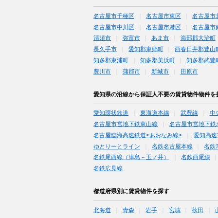
名古屋市千種区
名古屋市東区
名古屋市
名古屋市中川区
名古屋市港区
名古屋市
清須市
弥富市
あま市
海部郡大治町
長久手市
愛知郡東郷町
西春日井郡豊山
知多郡東浦町
知多郡美浜町
知多郡武豊
豊川市
蒲郡市
新城市
田原市
愛知県の沿線から保証人不要の賃貸物件物件を
愛知環状鉄道
東海道本線
武豊線
中
名古屋市営地下鉄東山線
名古屋市営地下鉄
名古屋臨海高速鉄道<あおなみ線>
愛知高速
ゆとりーとライン
名鉄名古屋本線
名鉄
名鉄尾西線（津島－玉ノ井）
名鉄西尾線
名鉄広見線
都道府県別に賃貸物件を探す
北海道
青森
岩手
宮城
秋田