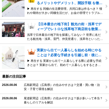
るメリットやデメリット、開設手順 を徹…
▶ 再生する 同棲の生活費管理。共同口座は作るべき？ 憧
れや期待が大きい同棲生活だが、お金の管理でトラブル…
【日本最古の地下街】観光の街・浅草でデ
ィープでレトロな浅草地下商店街を散策…
浅草で日本最古の地下街を探索してみない？ 世界に名だ
たる観光地・浅草。雷門、仲見世通り、浅草寺といった…
実家から出て一人暮らしを始める時にやる
ことは？必要な手続きを引越し前・後に…
▶ 再生する 実家から出て一人暮らしする際に必要な手続
きとは？ 実家から出て、初めて一人暮らしをするとき…
最新の注目記事
2026.08.06
広島駅周辺（広島県）の住みやすさは？交通・買い物・治
安・子育て環境を解説
2026.08.06
尾道駅周辺（広島県）の住みやすさは？坂が多いって本当？
暮らしのリアルを解説