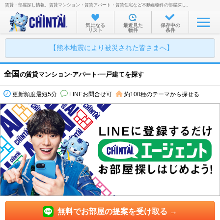
賃貸・部屋探し情報。賃貸マンション・賃貸アパート・賃貸住宅など不動産物件の部屋探し。
気になる
最近見た
保存中の
リスト
物件
条件
【熊本地震により被災された皆さまへ】
全国
の賃貸マンション·アパート·一戸建てを探す
更新頻度最短5分
LINEお問合せ可
約100種のテーマから探せる
無料でお部屋の提案を受け取る →