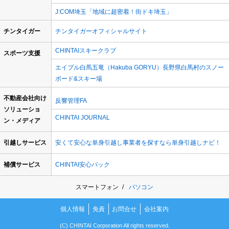
J:COM埼玉「地域に超密着！街ドキ埼玉」
チンタイガー
チンタイガーオフィシャルサイト
CHINTAIスキークラブ
スポーツ支援
エイブル白馬五竜（Hakuba GORYU）長野県白馬村のスノー
ボード&スキー場
不動産会社向け
反響管理FA
ソリューショ
CHINTAI JOURNAL
ン・メディア
引越しサービス
安くて安心な単身引越し事業者を探すなら単身引越しナビ！
補償サービス
CHINTAI安心パック
スマートフォン
パソコン
個人情報
免責
お問合せ
会社案内
(C) CHINTAI Corporation All rights reserved.