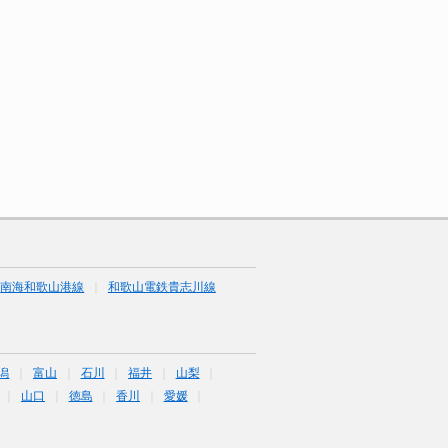
南海和歌山港線
和歌山電鉄貴志川線
潟
富山
石川
福井
山梨
山口
徳島
香川
愛媛