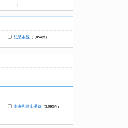
紀勢本線
（1,854件）
南海和歌山港線
（3,093件）