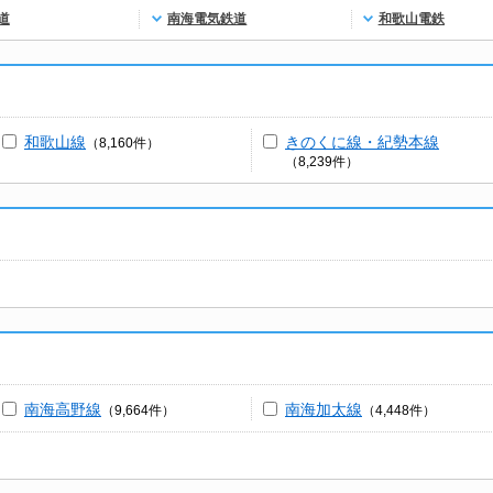
道
南海電気鉄道
和歌山電鉄
和歌山線
きのくに線・紀勢本線
（8,160件）
（8,239件）
南海高野線
南海加太線
（9,664件）
（4,448件）