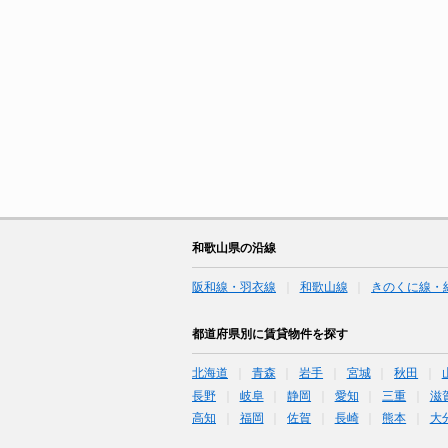
和歌山県の沿線
阪和線・羽衣線
和歌山線
きのくに線・
都道府県別に賃貸物件を探す
北海道
青森
岩手
宮城
秋田
長野
岐阜
静岡
愛知
三重
滋
高知
福岡
佐賀
長崎
熊本
大