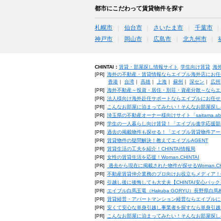
都市にこだわって賃貸物件を探す
札幌市
仙台市
さいたま市
千葉市
神戸市
岡山市
広島市
北九州市
CHINTAI：
賃貸・部屋探し情報サイト
学生向け賃貸
海
[PR]
海外の不動産・賃貸情報ならエイブル海外店にお任
香港
｜
台湾
｜
高雄
｜
上海
｜
蘇州
｜
深セン
｜
広州
[PR]
海外不動産～投資・居住・別荘・資産分散～ならエ
[PR]
法人様向け海外赴任サポートならエイブルにお任せ
[PR]
こんなお部屋に泊まってみたい！そんなお部屋探し
[PR]
埼玉県の不動産オーナー様向けサイト「saitama.a
[PR]
学生の一人暮らし向け賃貸！「エイブル進学応援部
[PR]
過去の掲載物件も探せる！「エイブル賃貸物件アー
[PR]
賃貸物件の疑問解決！教えてエイブルAGENT
[PR]
賃貸生活の工夫を紹介！CHINTAI情報局
[PR]
女性の賃貸生活を応援！Woman.CHINTAI
[PR]
過去から現在に掲載された物件が探せるWoman.CH
[PR]
不動産賃貸仲介業務のプロ向けお役立ちメディア！CHIN
[PR]
引越し後に後悔しても大丈夫【CHINTAI安心パッ
[PR]
エイブル白馬五竜（Hakuba GORYU）長野県白
[PR]
賃貸経営・アパートマンション経営ならエイブルに
[PR]
安くて安心な単身引越し事業者を探すなら単身引越
[PR]
こんなお部屋に泊まってみたい！そんなお部屋探し