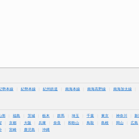
紀勢本線
紀勢本線
紀州鉄道
南海本線
南海高野線
南海加太線
山形
福島
茨城
栃木
群馬
埼玉
千葉
東京
神奈川
新
賀
京都
大阪
兵庫
奈良
和歌山
鳥取
島根
岡山
広島
分
宮崎
鹿児島
沖縄