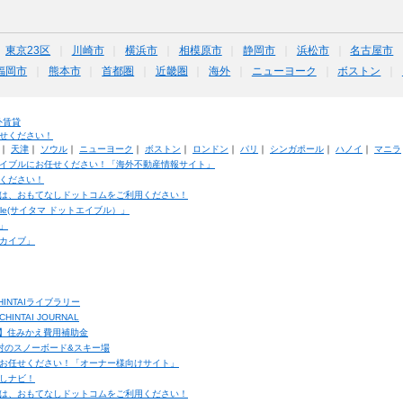
東京23区
川崎市
横浜市
相模原市
静岡市
浜松市
名古屋市
福岡市
熊本市
首都圏
近畿圏
海外
ニューヨーク
ボストン
外賃貸
せください！
｜
天津
｜
ソウル
｜
ニューヨーク
｜
ボストン
｜
ロンドン
｜
パリ
｜
シンガポール
｜
ハノイ
｜
マニラ
イブルにお任せください！「海外不動産情報サイト」
ください！
は、おもてなしドットコムをご利用ください！
ble(サイタマ ドットエイブル）」
」
カイブ」
INTAIライブラリー
TAI JOURNAL
ク】住みかえ費用補助金
馬村のスノーボード&スキー場
お任せください！「オーナー様向けサイト」
しナビ！
は、おもてなしドットコムをご利用ください！