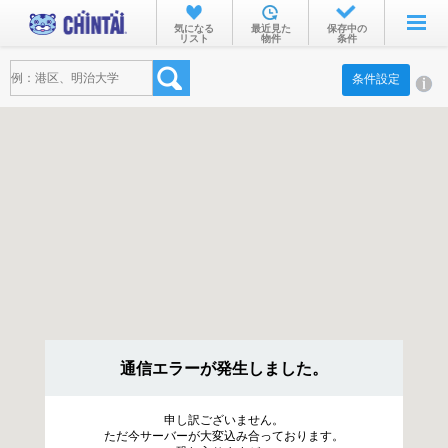
お部屋を探す
気になる
最近見た
保存中の
リスト
物件
条件
沿線・駅から
条件設定
住所から
家賃相場から
通勤通学時間から
物件特集から
不動産会社から
TOP
通信エラーが発生しました。
申し訳ございません。
ただ今サーバーが大変込み合っております。