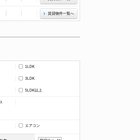
賃貸物件一覧へ
1LDK
3LDK
5LDK以上
ス
エアコン