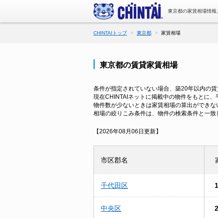
東京都の家賃相場情報
CHINTAIトップ
東京都
家賃相場
東京都の賃貸家賃相場
条件が指定されていない場合、築20年以内の
現在CHINTAIネットに掲載中の物件をもとに
物件数が少ないときは家賃相場の算出ができな
相場の絞りこみ条件は、物件の検索条件と一致
【2026年08月06日更新】
市区郡名
千代田区
中央区