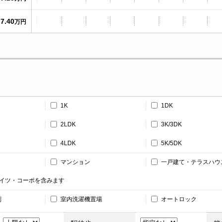
7.40
万円
1K
1DK
2LDK
3K/3DK
4LDK
5K/5DK
マンション
一戸建て・テラスハウ
ハイツ・コーポを含みます
別
室内洗濯機置場
オートロック