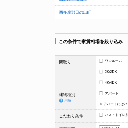
西多摩郡日の出町
この条件で家賃相場を絞り込み
ワンルーム
間取り
2K/2DK
4K/4DK
アパート
建物種別
用語
※ アパートには
バス・トイレ
こだわり条件