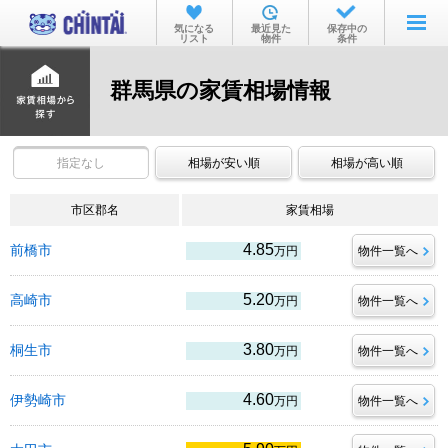
お部屋を探す
気になる
最近見た
保存中の
リスト
物件
条件
沿線・駅から
群馬県の家賃相場情報
住所から
家賃相場から
指定なし
相場が安い順
相場が高い順
通勤通学時間から
市区郡名
物件特集から
家賃相場
不動産会社から
4.85
前橋市
万円
物件一覧へ
TOP
5.20
高崎市
万円
物件一覧へ
3.80
桐生市
万円
物件一覧へ
4.60
伊勢崎市
万円
物件一覧へ