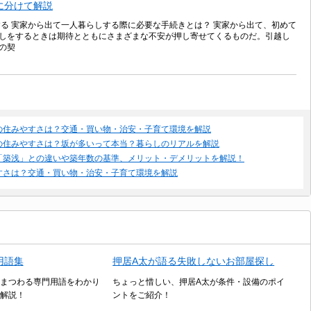
に分けて解説
する 実家から出て一人暮らしする際に必要な手続きとは？ 実家から出て、初めて
しをするときは期待とともにさまざまな不安が押し寄せてくるものだ。引越し
の契
の住みやすさは？交通・買い物・治安・子育て環境を解説
の住みやすさは？坂が多いって本当？暮らしのリアルを解説
「築浅」との違いや築年数の基準、メリット・デメリットを解説！
すさは？交通・買い物・治安・子育て環境を解説
用語集
押居A太が語る失敗しないお部屋探し
まつわる専門用語をわかり
ちょっと惜しい、押居A太が条件・設備のポイ
解説！
ントをご紹介！