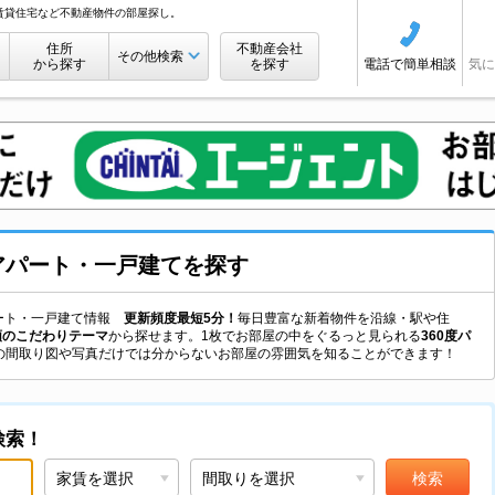
賃貸住宅など不動産物件の部屋探し。
住所
不動産会社
その他検索
から探す
を探す
電話で簡単相談
気に
アパート・一戸建て
を探す
アパート・一戸建て情報
更新頻度最短5分！
毎日豊富な新着物件を沿線・駅や住
類のこだわりテーマ
から探せます。1枚でお部屋の中をぐるっと見られる
360度パ
の間取り図や写真だけでは分からないお部屋の雰囲気を知ることができます！
検索！