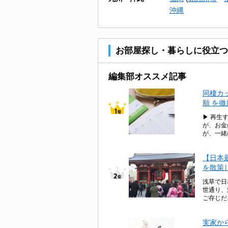
沖縄
お部屋探し・暮らしに役立つ
編集部オススメ記事
同棲カ
順 を
▶ 再生
が、お金
が、一緒
【日本
を散策
浅草で日
世通り、
ご存じだ
実家か