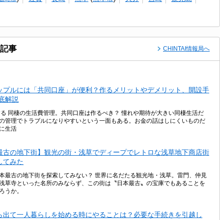
記事
CHINTAI情報局へ
ップルには「共同口座」が便利？作るメリットやデメリット、開設手
徹底解説
する 同棲の生活費管理。共同口座は作るべき？ 憧れや期待が大きい同棲生活だ
の管理でトラブルになりやすいという一面もある。お金の話はしにくいものだ
に生活
最古の地下街】観光の街・浅草でディープでレトロな浅草地下商店街
してみた
本最古の地下街を探索してみない？ 世界に名だたる観光地・浅草。雷門、仲見
浅草寺といった名所のみならず、この街は〝日本最古〟の宝庫でもあることを
ろうか。
ら出て一人暮らしを始める時にやることは？必要な手続きを引越し