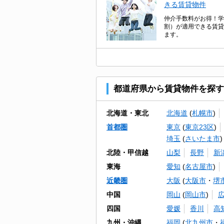
きる賃貸物件
仲介手数料がお得！学
割）が適用できる賃貸
ます。
都道府県から賃貸物件を探す
北海道・東北
北海道
(
札幌市
)
首都圏
東京
(
東京23区
)
埼玉
(
さいたま市
)
北陸・甲信越
山梨
長野
新
東海
愛知
(
名古屋市
)
近畿圏
大阪
(
大阪市
・
堺
中国
岡山
(
岡山市
)
四国
愛媛
香川
高
九州・沖縄
福岡
(
北九州市
・