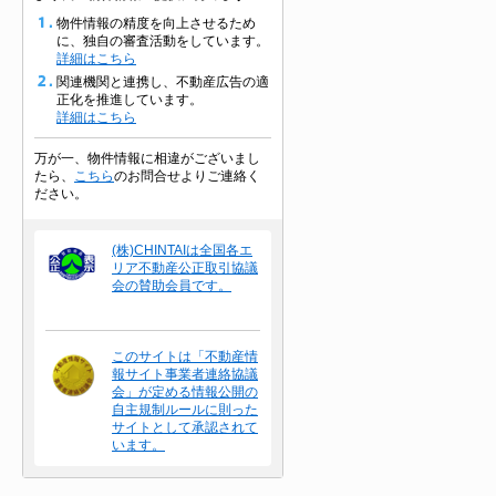
物件情報の精度を向上させるため
に、独自の審査活動をしています。
詳細はこちら
関連機関と連携し、不動産広告の適
正化を推進しています。
詳細はこちら
万が一、物件情報に相違がございまし
たら、
こちら
のお問合せよりご連絡く
ださい。
(株)CHINTAIは全国各エ
リア不動産公正取引協議
会の賛助会員です。
このサイトは「不動産情
報サイト事業者連絡協議
会」が定める情報公開の
自主規制ルールに則った
サイトとして承認されて
います。