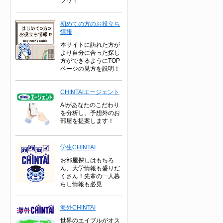
プリ！
初めての方のお役立ち
情報
本サイトに訪れた方が
より自分に合った探し
方ができるようにTOP
ページの見方を説明！
CHINTAIエージェント
AIがあなたのこだわり
を分析し、予想外のお
部屋を提案します！
学生CHINTAI
お部屋探しはもちろ
ん、大学情報も盛りだ
くさん！先輩の一人暮
らし情報も必見
海外CHINTAI
世界のエイブルがオス