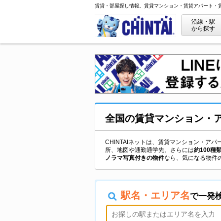
賃貸・部屋探し情報。賃貸マンション・賃貸アパート・
沿線・駅
から探す
全国
の
賃貸マンション・
CHINTAIネットは、賃貸マンション・
所、地図や通勤通学先、さらには
約100種
ノラマ写真付きの物件
なら、気になる物件
駅名・エリア名
で一発