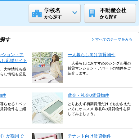
学校名
不動産会社
から探す
から探す
探す
すべてのテーマをみる
ンション・ア
一人暮らし向け賃貸物件
らし応援サイト
一人暮らしにおすすめのシングル用の
賃貸マンション・アパートの物件をご
、大学情報も盛
紹介します。
らし情報も必見
物件
敷金・礼金0賃貸物件
暮らせる！ペッ
とりあえず初期費用だけでもおさえた
賃貸物件をご紹
い方にオススメ 敷礼0の賃貸物件を探
してみましょう。
割）が適用で
テナント向け賃貸物件