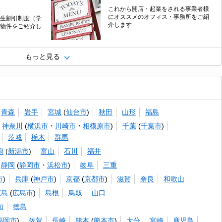
これから開店・起業をされる事業者様
にオススメのオフィス・事務所をご紹
生割引制度（学
介します
物件をご紹介し
もっと見る
青森
岩手
宮城
(
仙台市
)
秋田
山形
福島
神奈川
(
横浜市
・
川崎市
・
相模原市
)
千葉
(
千葉市
)
茨城
栃木
群馬
潟
(
新潟市
)
富山
石川
福井
静岡
(
静岡市
・
浜松市
)
岐阜
三重
市
)
兵庫
(
神戸市
)
京都
(
京都市
)
滋賀
奈良
和歌山
広島
(
広島市
)
島根
鳥取
山口
知
徳島
福岡市
)
佐賀
長崎
熊本
(
熊本市
)
大分
宮崎
鹿児島