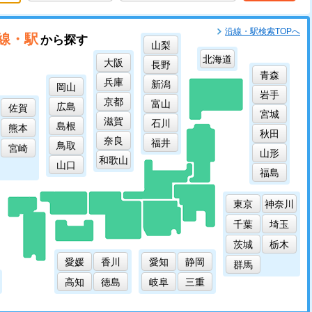
沿線・駅検索TOPへ
線・駅
から探す
山梨
北海道
大阪
長野
青森
兵庫
新潟
岡山
岩手
京都
富山
広島
佐賀
宮城
滋賀
石川
島根
熊本
秋田
奈良
福井
鳥取
宮崎
山形
和歌山
山口
福島
東京
神奈川
千葉
埼玉
茨城
栃木
愛媛
香川
愛知
静岡
群馬
高知
徳島
岐阜
三重