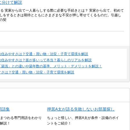
に分けて解説
する 実家から出て一人暮らしする際に必要な手続きとは？ 実家から出て、初めて
しをするときは期待とともにさまざまな不安が押し寄せてくるものだ。引越し
の契
の住みやすさは？交通・買い物・治安・子育て環境を解説
の住みやすさは？坂が多いって本当？暮らしのリアルを解説
「築浅」との違いや築年数の基準、メリット・デメリットを解説！
すさは？交通・買い物・治安・子育て環境を解説
用語集
押居A太が語る失敗しないお部屋探し
まつわる専門用語をわかり
ちょっと惜しい、押居A太が条件・設備のポイ
解説！
ントをご紹介！