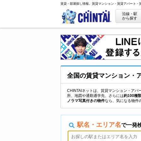
賃貸・部屋探し情報。賃貸マンション・賃貸アパート・
沿線・駅
から探す
全国
の
賃貸マンション・
CHINTAIネットは、賃貸マンション・
所、地図や通勤通学先、さらには
約100種
ノラマ写真付きの物件
なら、気になる物件
駅名・エリア名
で一発