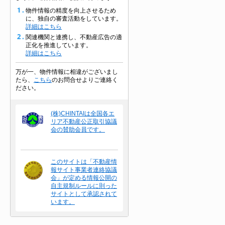
物件情報の精度を向上させるため
に、独自の審査活動をしています。
詳細はこちら
関連機関と連携し、不動産広告の適
正化を推進しています。
詳細はこちら
万が一、物件情報に相違がございまし
たら、
こちら
のお問合せよりご連絡く
ださい。
(株)CHINTAIは全国各エ
リア不動産公正取引協議
会の賛助会員です。
このサイトは「不動産情
報サイト事業者連絡協議
会」が定める情報公開の
自主規制ルールに則った
サイトとして承認されて
います。