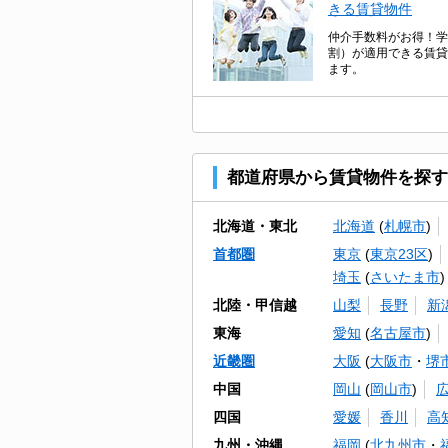
きる賃貸物件
仲介手数料がお得！学
割）が適用できる賃貸
ます。
都道府県から賃貸物件を探す
北海道・東北
北海道
(
札幌市
)
首都圏
東京
(
東京23区
)
埼玉
(
さいたま市
)
北陸・甲信越
山梨
長野
新
東海
愛知
(
名古屋市
)
近畿圏
大阪
(
大阪市
・
堺
中国
岡山
(
岡山市
)
四国
愛媛
香川
高
九州・沖縄
福岡
(
北九州市
・