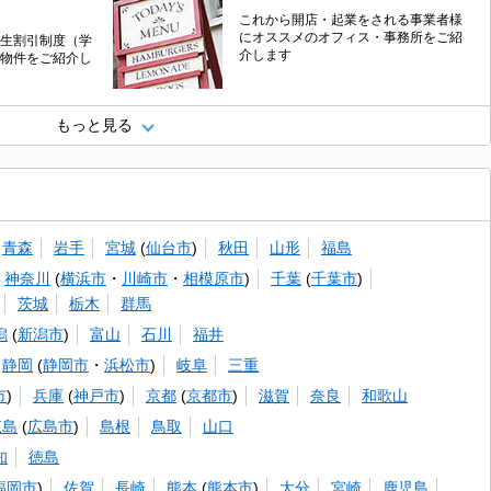
これから開店・起業をされる事業者様
にオススメのオフィス・事務所をご紹
生割引制度（学
介します
物件をご紹介し
もっと見る
青森
岩手
宮城
(
仙台市
)
秋田
山形
福島
神奈川
(
横浜市
・
川崎市
・
相模原市
)
千葉
(
千葉市
)
茨城
栃木
群馬
潟
(
新潟市
)
富山
石川
福井
静岡
(
静岡市
・
浜松市
)
岐阜
三重
市
)
兵庫
(
神戸市
)
京都
(
京都市
)
滋賀
奈良
和歌山
広島
(
広島市
)
島根
鳥取
山口
知
徳島
福岡市
)
佐賀
長崎
熊本
(
熊本市
)
大分
宮崎
鹿児島