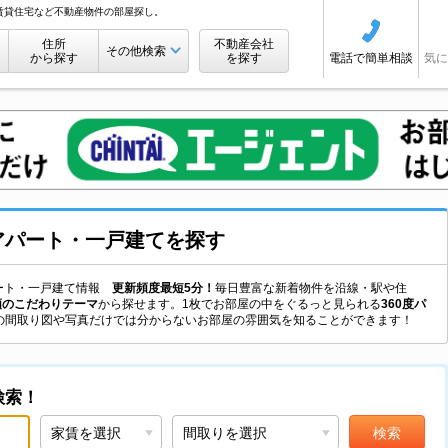
賃貸住宅など不動産物件の部屋探し。
住所
不動産会社
その他検索
から探す
を探す
電話で簡単相談
気に
アパート・一戸建て
を探す
アパート・一戸建て情報
更新頻度最短5分！
毎日豊富な新着物件を沿線・駅や住
類のこだわりテーマ
から探せます。1枚でお部屋の中をぐるっと見られる
360度パ
の間取り図や写真だけでは分からないお部屋の雰囲気を知ることができます！
検索！