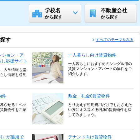
学校名
不動産会社
から探す
から探す
探す
すべてのテーマをみる
ンション・ア
一人暮らし向け賃貸物件
らし応援サイト
一人暮らしにおすすめのシングル用の
賃貸マンション・アパートの物件をご
、大学情報も盛
紹介します。
らし情報も必見
物件
敷金・礼金0賃貸物件
暮らせる！ペッ
とりあえず初期費用だけでもおさえた
賃貸物件をご紹
い方にオススメ 敷礼0の賃貸物件を探
してみましょう。
割）が適用で
テナント向け賃貸物件