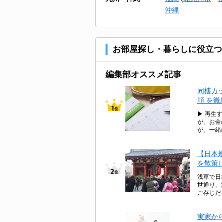
沖縄
お部屋探し・暮らしに役立つ
編集部オススメ記事
同棲カ
順 を
▶ 再生
が、お金
が、一緒
【日本
を散策
浅草で日
世通り、
ご存じだ
実家か