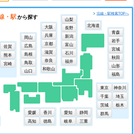
沿線・駅検索TOPへ
線・駅
から探す
山梨
北海道
大阪
長野
青森
兵庫
新潟
岡山
岩手
京都
富山
広島
佐賀
宮城
滋賀
石川
島根
熊本
秋田
奈良
福井
鳥取
宮崎
山形
和歌山
山口
福島
東京
神奈川
千葉
埼玉
茨城
栃木
愛媛
香川
愛知
静岡
群馬
高知
徳島
岐阜
三重