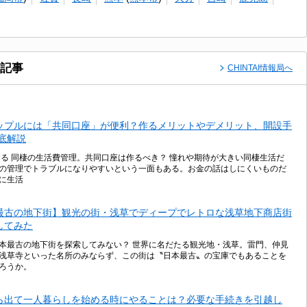
記事
CHINTAI情報局へ
ップルには「共同口座」が便利？作るメリットやデメリット、開設手
徹底解説
する 同棲の生活費管理。共同口座は作るべき？ 憧れや期待が大きい同棲生活だ
の管理でトラブルになりやすいという一面もある。お金の話はしにくいものだ
に生活
最古の地下街】観光の街・浅草でディープでレトロな浅草地下商店街
してみた
本最古の地下街を探索してみない？ 世界に名だたる観光地・浅草。雷門、仲見
浅草寺といった名所のみならず、この街は〝日本最古〟の宝庫でもあることを
ろうか。
ら出て一人暮らしを始める時にやることは？必要な手続きを引越し