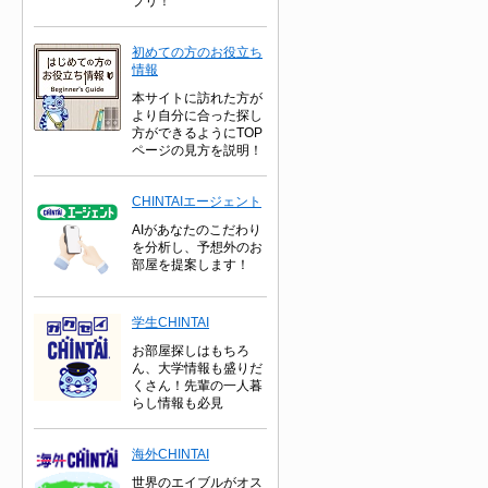
プリ！
初めての方のお役立ち
情報
本サイトに訪れた方が
より自分に合った探し
方ができるようにTOP
ページの見方を説明！
CHINTAIエージェント
AIがあなたのこだわり
を分析し、予想外のお
部屋を提案します！
学生CHINTAI
お部屋探しはもちろ
ん、大学情報も盛りだ
くさん！先輩の一人暮
らし情報も必見
海外CHINTAI
世界のエイブルがオス