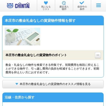
お部屋を探す
気になる
最近見た
保存中の
リスト
物件
条件
沿線・駅から
本庄市の敷金礼金なしの賃貸物件情報を探す
住所から
家賃相場から
通勤通学時間から
物件特集から
本庄市の敷金礼金なしの賃貸物件のポイント
不動産会社から
敷金・礼金なしの物件を検索できる特集です。初期費用を格段に抑えるこ
とができる物件で、引っ越し費用の負担を軽減することができます。初期
TOP
費用を抑えたい方におすすめです。
本庄市の敷金礼金なしの賃貸物件のオススメ情報を見る
沿線・住所から探す