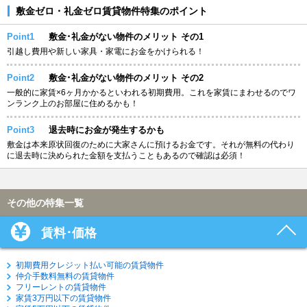
敷金ゼロ・礼金ゼロ賃貸物件特集のポイント
Point1
敷金･礼金がない物件のメリット その1
引越し費用や新しい家具・家電にお金をかけられる！
Point2
敷金･礼金がない物件のメリット その2
一般的に家賃×6ヶ月かかるといわれる初期費用。これを家賃にまわせるのでワ
ンランク上のお部屋に住めるかも！
Point3
退去時にお金が発生するかも
敷金は本来原状回復のために大家さんに預けるお金です。それが無料の代わり
に退去時に決められた金額を支払うこともあるので確認は必須！
その他の特集一覧
賃料･価格
初期費用クレジット払い可能の賃貸物件
仲介手数料無料の賃貸物件
フリーレントの賃貸物件
家賃3万円以下の賃貸物件