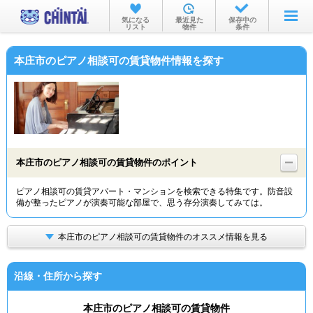
お部屋を探す
気になる
最近見た
保存中の
リスト
物件
条件
沿線・駅から
本庄市のピアノ相談可の賃貸物件情報を探す
住所から
家賃相場から
通勤通学時間から
物件特集から
本庄市のピアノ相談可の賃貸物件のポイント
不動産会社から
ピアノ相談可の賃貸アパート・マンションを検索できる特集です。防音設
備が整ったピアノが演奏可能な部屋で、思う存分演奏してみては。
TOP
本庄市のピアノ相談可の賃貸物件のオススメ情報を見る
沿線・住所から探す
本庄市のピアノ相談可の賃貸物件