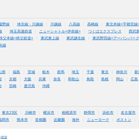
蔵野線
埼京線・川越線
川越線
八高線
高崎線
東北本線<宇都宮線
線
埼玉高速鉄道
ニューシャトル<伊奈線>
つくばエクスプレス
西武
秩父本線<秩父鉄道>
東武東上線
東武越生線
東武野田線<アーバンパーク
光線
山形
福島
茨城
栃木
群馬
埼玉
千葉
東京
神奈川
新
賀
京都
大阪
兵庫
奈良
和歌山
鳥取
島根
岡山
広島
分
宮崎
鹿児島
沖縄
東京23区
川崎市
横浜市
相模原市
静岡市
浜松市
名古屋市
福岡市
熊本市
首都圏
近畿圏
海外
ニューヨーク
ボストン
外賃貸