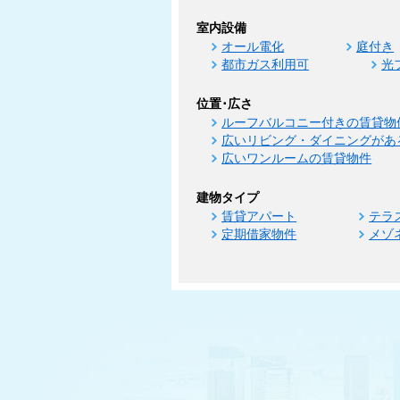
室内設備
オール電化
庭付き
都市ガス利用可
光
位置･広さ
ルーフバルコニー付きの賃貸物
広いリビング・ダイニングがあ
広いワンルームの賃貸物件
建物タイプ
賃貸アパート
テラ
定期借家物件
メゾ