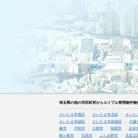
埼玉県の他の市区町村からエイブル管理物件物
さいたま市西区
さいたま市北区
さいた
さいたま市緑区
さいたま市岩槻区
川越
蕨市
戸田市
入間市
朝霞市
志木
鶴ヶ島市
日高市
ふじみ野市
北足立