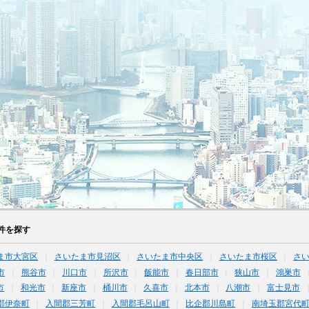
件を探す
ま市大宮区
さいたま市見沼区
さいたま市中央区
さいたま市桜区
さ
市
熊谷市
川口市
所沢市
飯能市
春日部市
狭山市
鴻巣市
市
和光市
新座市
桶川市
久喜市
北本市
八潮市
富士見市
郡伊奈町
入間郡三芳町
入間郡毛呂山町
比企郡川島町
南埼玉郡宮代