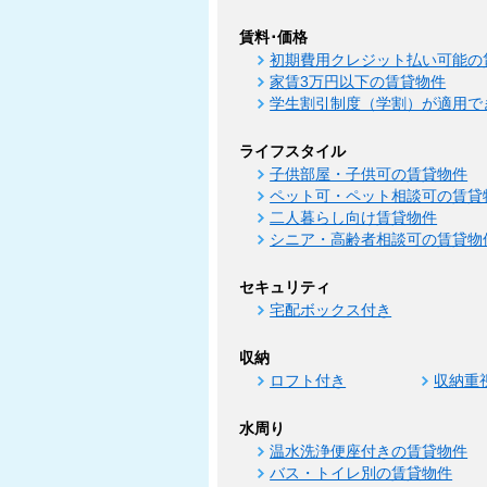
賃料･価格
初期費用クレジット払い可能の
家賃3万円以下の賃貸物件
学生割引制度（学割）が適用で
ライフスタイル
子供部屋・子供可の賃貸物件
ペット可・ペット相談可の賃貸
二人暮らし向け賃貸物件
シニア・高齢者相談可の賃貸物
セキュリティ
宅配ボックス付き
収納
ロフト付き
収納重
水周り
温水洗浄便座付きの賃貸物件
バス・トイレ別の賃貸物件