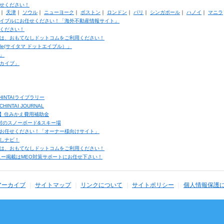
せください！
｜
天津
｜
ソウル
｜
ニューヨーク
｜
ボストン
｜
ロンドン
｜
パリ
｜
シンガポール
｜
ハノイ
｜
マニラ
イブルにお任せください！「海外不動産情報サイト」
ください！
は、おもてなしドットコムをご利用ください！
ble(サイタマ ドットエイブル）」
」
カイブ」
INTAIライブラリー
TAI JOURNAL
ク】住みかえ費用補助金
馬村のスノーボード&スキー場
お任せください！「オーナー様向けサイト」
しナビ！
は、おもてなしドットコムをご利用ください！
ュー掲載はMEO対策サポートにお任せ下さい！
アーカイブ
サイトマップ
リンクについて
サイトポリシー
個人情報保護