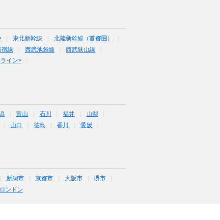
>
東北新幹線
北陸新幹線（首都圏）
新宿線
西武池袋線
西武狭山線
ライン>
潟
富山
石川
福井
山梨
山口
徳島
香川
愛媛
新潟市
京都市
大阪市
堺市
ロンドン