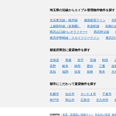
埼玉県の沿線からエイブル管理物件物件を探す
京浜東北線・根岸線
湘南新宿ライン
武
上越新幹線（首都圏）
有楽町線
副都心
西武山口線<レオライナー>
西武秩父線
東武伊勢崎線・スカイツリーライン
東武日
都道府県別に賃貸物件を探す
北海道
青森
岩手
宮城
秋田
長野
岐阜
静岡
愛知
三重
滋
高知
福岡
佐賀
長崎
熊本
大
都市にこだわって賃貸物件を探す
札幌市
仙台市
さいたま市
千葉市
神戸市
岡山市
広島市
北九州市
CHINTAI：
賃貸・部屋探し情報サイト
学生向け賃貸
海