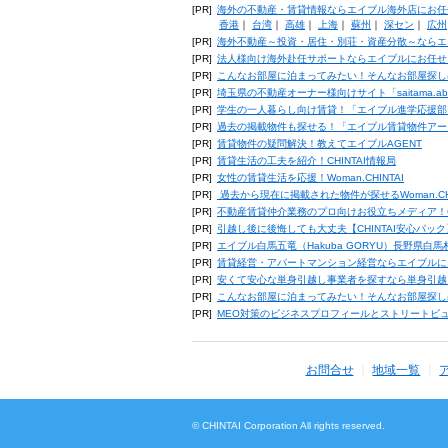
[PR]
海外の不動産・賃貸情報ならエイブル海外店にお任
香港
｜
台湾
｜
高雄
｜
上海
｜
蘇州
｜
深セン
｜
広州
[PR]
海外不動産～投資・居住・別荘・資産分散～ならエ
[PR]
法人様向け海外赴任サポートならエイブルにお任せ
[PR]
こんなお部屋に泊まってみたい！そんなお部屋探し
[PR]
埼玉県の不動産オーナー様向けサイト「saitama.a
[PR]
学生の一人暮らし向け賃貸！「エイブル進学応援部
[PR]
過去の掲載物件も探せる！「エイブル賃貸物件アー
[PR]
賃貸物件の疑問解決！教えてエイブルAGENT
[PR]
賃貸生活の工夫を紹介！CHINTAI情報局
[PR]
女性の賃貸生活を応援！Woman.CHINTAI
[PR]
過去から現在に掲載された物件が探せるWoman.CH
[PR]
不動産賃貸仲介業務のプロ向けお役立ちメディア！CHIN
[PR]
引越し後に後悔しても大丈夫【CHINTAI安心パッ
[PR]
エイブル白馬五竜（Hakuba GORYU）長野県白
[PR]
賃貸経営・アパートマンション経営ならエイブルに
[PR]
安くて安心な単身引越し事業者を探すなら単身引越
[PR]
こんなお部屋に泊まってみたい！そんなお部屋探し
[PR]
MEO対策のビジネスプロフィールとストリートビ
お問合せ
地域一覧
© CHINTAI Corporation All rights reserved.