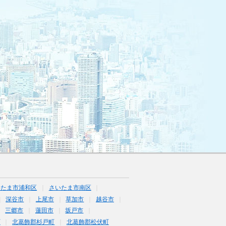
いたま市浦和区
さいたま市南区
深谷市
上尾市
草加市
越谷市
三郷市
蓮田市
坂戸市
町
北葛飾郡杉戸町
北葛飾郡松伏町