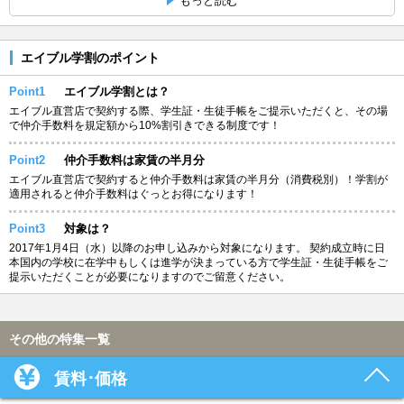
もっと読む
エイブル学割のポイント
Point1
エイブル学割とは？
エイブル直営店で契約する際、学生証・生徒手帳をご提示いただくと、その場
で仲介手数料を規定額から10%割引きできる制度です！
Point2
仲介手数料は家賃の半月分
エイブル直営店で契約すると仲介手数料は家賃の半月分（消費税別）！学割が
適用されると仲介手数料はぐっとお得になります！
Point3
対象は？
2017年1月4日（水）以降のお申し込みから対象になります。 契約成立時に日
本国内の学校に在学中もしくは進学が決まっている方で学生証・生徒手帳をご
提示いただくことが必要になりますのでご留意ください。
その他の特集一覧
賃料･価格