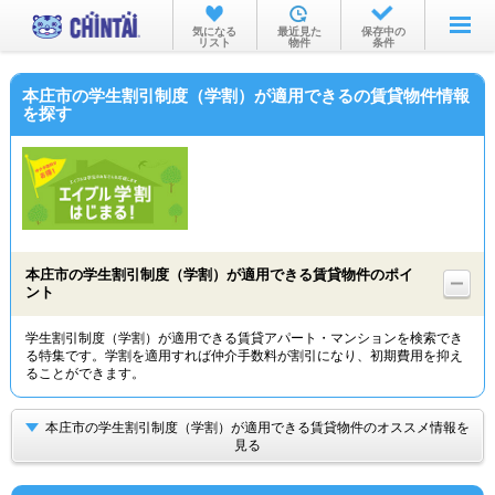
お部屋を探す
気になる
最近見た
保存中の
リスト
物件
条件
沿線・駅から
本庄市の学生割引制度（学割）が適用できるの賃貸物件情報
住所から
を探す
家賃相場から
通勤通学時間から
物件特集から
本庄市の学生割引制度（学割）が適用できる賃貸物件のポイ
不動産会社から
ント
TOP
学生割引制度（学割）が適用できる賃貸アパート・マンションを検索でき
る特集です。学割を適用すれば仲介手数料が割引になり、初期費用を抑え
ることができます。
本庄市の学生割引制度（学割）が適用できる賃貸物件のオススメ情報を
見る