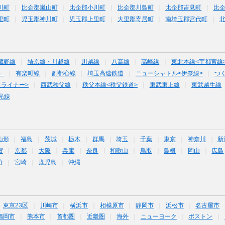
川町
比企郡嵐山町
比企郡小川町
比企郡川島町
比企郡吉見町
比
里町
児玉郡神川町
児玉郡上里町
大里郡寄居町
南埼玉郡宮代町
蔵野線
埼京線・川越線
川越線
八高線
高崎線
東北本線<宇都宮線
）
有楽町線
副都心線
埼玉高速鉄道
ニューシャトル<伊奈線>
つ
オライナー>
西武秩父線
秩父本線<秩父鉄道>
東武東上線
東武越生線
光線
山形
福島
茨城
栃木
群馬
埼玉
千葉
東京
神奈川
新
賀
京都
大阪
兵庫
奈良
和歌山
鳥取
島根
岡山
広島
分
宮崎
鹿児島
沖縄
東京23区
川崎市
横浜市
相模原市
静岡市
浜松市
名古屋市
福岡市
熊本市
首都圏
近畿圏
海外
ニューヨーク
ボストン