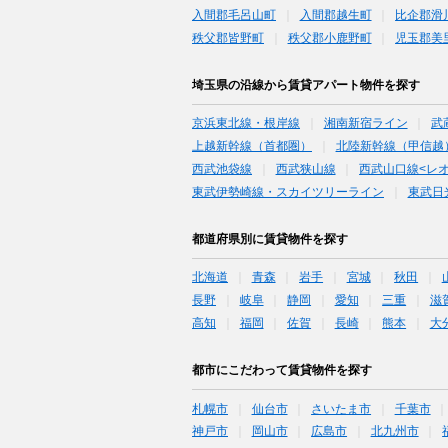
入間郡毛呂山町
入間郡越生町
比企郡滑
秩父郡皆野町
秩父郡小鹿野町
児玉郡美
埼玉県の沿線から賃貸アパート物件を探す
京浜東北線・根岸線
湘南新宿ライン
武
上越新幹線（首都圏）
北陸新幹線（甲信越
西武池袋線
西武狭山線
西武山口線<レ
東武伊勢崎線・スカイツリーライン
東武日
都道府県別に賃貸物件を探す
北海道
青森
岩手
宮城
秋田
長野
岐阜
静岡
愛知
三重
滋
高知
福岡
佐賀
長崎
熊本
大
都市にこだわって賃貸物件を探す
札幌市
仙台市
さいたま市
千葉市
神戸市
岡山市
広島市
北九州市