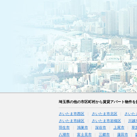
埼玉県の他の市区町村から賃貸アパート物件を
さいたま市西区
さいたま市北区
さいた
さいたま市緑区
さいたま市岩槻区
川越
羽生市
鴻巣市
深谷市
上尾市
草
八潮市
富士見市
三郷市
蓮田市