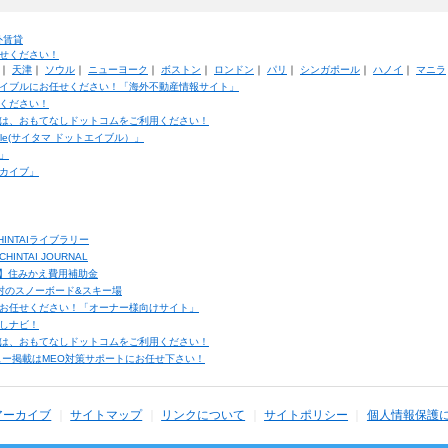
外賃貸
せください！
｜
天津
｜
ソウル
｜
ニューヨーク
｜
ボストン
｜
ロンドン
｜
パリ
｜
シンガポール
｜
ハノイ
｜
マニラ
イブルにお任せください！「海外不動産情報サイト」
ください！
は、おもてなしドットコムをご利用ください！
ble(サイタマ ドットエイブル）」
」
カイブ」
INTAIライブラリー
TAI JOURNAL
ク】住みかえ費用補助金
馬村のスノーボード&スキー場
お任せください！「オーナー様向けサイト」
しナビ！
は、おもてなしドットコムをご利用ください！
ュー掲載はMEO対策サポートにお任せ下さい！
アーカイブ
サイトマップ
リンクについて
サイトポリシー
個人情報保護