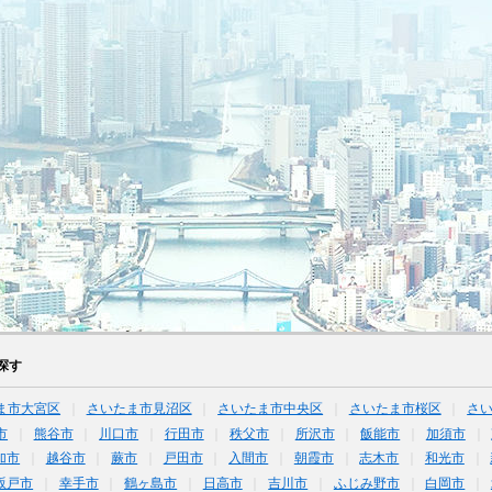
探す
ま市大宮区
さいたま市見沼区
さいたま市中央区
さいたま市桜区
さ
市
熊谷市
川口市
行田市
秩父市
所沢市
飯能市
加須市
加市
越谷市
蕨市
戸田市
入間市
朝霞市
志木市
和光市
坂戸市
幸手市
鶴ヶ島市
日高市
吉川市
ふじみ野市
白岡市