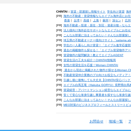
CHINTAI：
賃貸・部屋探し情報サイト
学生向け賃貸
海
[PR]
海外の不動産・賃貸情報ならエイブル海外店にお任
香港
｜
台湾
｜
高雄
｜
上海
｜
蘇州
｜
深セン
｜
広州
[PR]
海外不動産～投資・居住・別荘・資産分散～ならエ
[PR]
法人様向け海外赴任サポートならエイブルにお任せ
[PR]
こんなお部屋に泊まってみたい！そんなお部屋探し
[PR]
埼玉県の不動産オーナー様向けサイト「saitama.a
[PR]
学生の一人暮らし向け賃貸！「エイブル進学応援部
[PR]
過去の掲載物件も探せる！「エイブル賃貸物件アー
[PR]
賃貸物件の疑問解決！教えてエイブルAGENT
[PR]
賃貸生活の工夫を紹介！CHINTAI情報局
[PR]
女性の賃貸生活を応援！Woman.CHINTAI
[PR]
過去から現在に掲載された物件が探せるWoman.CH
[PR]
不動産賃貸仲介業務のプロ向けお役立ちメディア！CHIN
[PR]
引越し後に後悔しても大丈夫【CHINTAI安心パッ
[PR]
エイブル白馬五竜（Hakuba GORYU）長野県白
[PR]
賃貸経営・アパートマンション経営ならエイブルに
[PR]
安くて安心な単身引越し事業者を探すなら単身引越
[PR]
こんなお部屋に泊まってみたい！そんなお部屋探し
[PR]
MEO対策のビジネスプロフィールとストリートビ
お問合せ
地域一覧