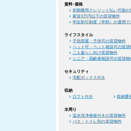
賃料･価格
初期費用クレジット払い可能の
家賃3万円以下の賃貸物件
学生割引制度（学割）が適用で
ライフスタイル
子供部屋・子供可の賃貸物件
ペット可・ペット相談可の賃貸
二人暮らし向け賃貸物件
シニア・高齢者相談可の賃貸物
セキュリティ
宅配ボックス付き
収納
ロフト付き
収納重
水周り
温水洗浄便座付きの賃貸物件
バス・トイレ別の賃貸物件