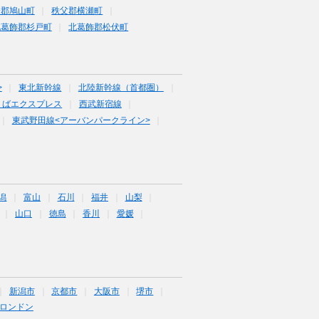
企郡鳩山町
秩父郡横瀬町
北葛飾郡杉戸町
北葛飾郡松伏町
>
東北新幹線
北陸新幹線（首都圏）
くばエクスプレス
西武新宿線
東武野田線<アーバンパークライン>
潟
富山
石川
福井
山梨
山口
徳島
香川
愛媛
新潟市
京都市
大阪市
堺市
ロンドン