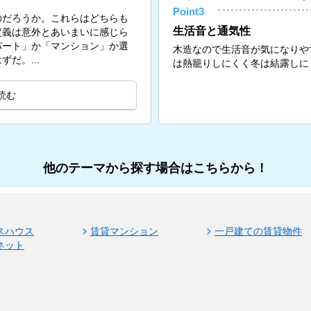
Point3
のだろうか。これらはどちらも
生活音と通気性
定義は意外とあいまいに感じら
パート」か「マンション」か選
木造なので生活音が気になりや
だ。...
は熱籠りしにくく冬は結露しに
読む
他のテーマから探す場合はこちらから！
スハウス
賃貸マンション
一戸建ての賃貸物件
ネット