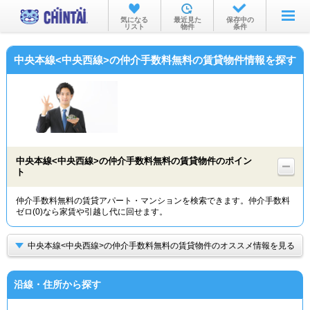
お部屋を探す
気になる
最近見た
保存中の
リスト
物件
条件
沿線・駅から
中央本線<中央西線>の仲介手数料無料の賃貸物件情報を探す
住所から
家賃相場から
通勤通学時間から
物件特集から
中央本線<中央西線>の仲介手数料無料の賃貸物件のポイン
ト
不動産会社から
仲介手数料無料の賃貸アパート・マンションを検索できます。仲介手数料
TOP
ゼロ(0)なら家賃や引越し代に回せます。
中央本線<中央西線>の仲介手数料無料の賃貸物件のオススメ情報を見る
沿線・住所から探す