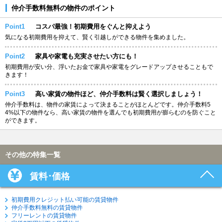
仲介手数料無料の物件のポイント
Point1
コスパ最強！初期費用をぐんと抑えよう
気になる初期費用を抑えて、賢く引越しができる物件を集めました。
Point2
家具や家電も充実させたい方にも！
初期費用が安い分、浮いたお金で家具や家電をグレードアップさせることもで
きます！
Point3
高い家賃の物件ほど、仲介手数料は賢く選択しましょう！
仲介手数料は、物件の家賃によって決まることがほとんどです。仲介手数料5
4%以下の物件なら、高い家賃の物件を選んでも初期費用が膨らむのを防ぐこと
ができます。
その他の特集一覧
賃料･価格
初期費用クレジット払い可能の賃貸物件
仲介手数料無料の賃貸物件
フリーレントの賃貸物件