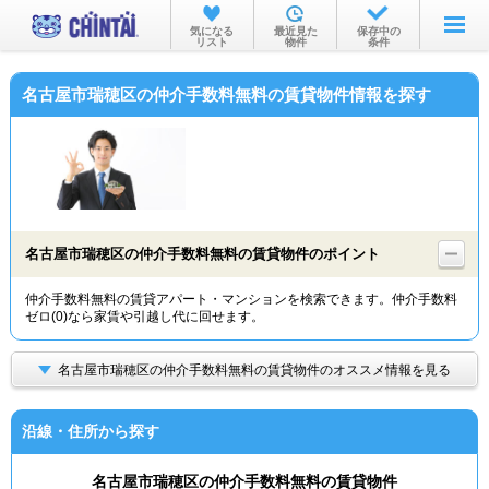
お部屋を探す
気になる
最近見た
保存中の
リスト
物件
条件
沿線・駅から
名古屋市瑞穂区の仲介手数料無料の賃貸物件情報を探す
住所から
家賃相場から
通勤通学時間から
物件特集から
名古屋市瑞穂区の仲介手数料無料の賃貸物件のポイント
不動産会社から
仲介手数料無料の賃貸アパート・マンションを検索できます。仲介手数料
ゼロ(0)なら家賃や引越し代に回せます。
TOP
名古屋市瑞穂区の仲介手数料無料の賃貸物件のオススメ情報を見る
沿線・住所から探す
名古屋市瑞穂区の仲介手数料無料の賃貸物件