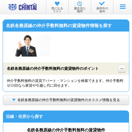
お部屋を探す
気になる
最近見た
保存中の
リスト
物件
条件
沿線・駅から
名鉄各務原線の仲介手数料無料の賃貸物件情報を探す
住所から
家賃相場から
通勤通学時間から
物件特集から
名鉄各務原線の仲介手数料無料の賃貸物件のポイント
不動産会社から
仲介手数料無料の賃貸アパート・マンションを検索できます。仲介手数料
ゼロ(0)なら家賃や引越し代に回せます。
TOP
名鉄各務原線の仲介手数料無料の賃貸物件のオススメ情報を見る
沿線・住所から探す
名鉄各務原線の仲介手数料無料の賃貸物件