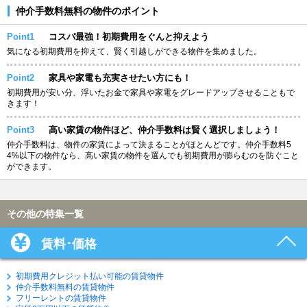
仲介手数料無料の物件のポイント
Point1
コスパ最強！初期費用をぐんと抑えよう
気になる初期費用を抑えて、賢く引越しができる物件を集めました。
Point2
家具や家電も充実させたい方にも！
初期費用が安い分、浮いたお金で家具や家電をグレードアップさせることもで
きます！
Point3
高い家賃の物件ほど、仲介手数料は賢く選択しましょう！
仲介手数料は、物件の家賃によって決まることがほとんどです。仲介手数料5
4%以下の物件なら、高い家賃の物件を選んでも初期費用が膨らむのを防ぐこと
ができます。
その他の特集一覧
賃料･価格
初期費用クレジット払い可能の賃貸物件
仲介手数料無料の賃貸物件
フリーレントの賃貸物件