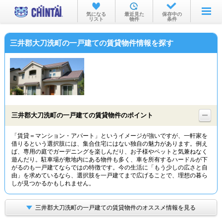
お部屋を探す
気になる
最近見た
保存中の
リスト
物件
条件
沿線・駅から
三井郡大刀洗町の一戸建ての賃貸物件情報を探す
住所から
家賃相場から
通勤通学時間から
物件特集から
三井郡大刀洗町の一戸建ての賃貸物件のポイント
不動産会社から
「賃貸＝マンション・アパート」というイメージが強いですが、一軒家を
借りるという選択肢には、集合住宅にはない独自の魅力があります。例え
TOP
ば、専用の庭でガーデニングを楽しんだり、お子様やペットと気兼ねなく
遊んだり。駐車場が敷地内にある物件も多く、車を所有するハードルが下
がるのも一戸建てならではの特徴です。今の生活に「もう少しの広さと自
由」を求めているなら、選択肢を一戸建てまで広げることで、理想の暮ら
しが見つかるかもしれません。
三井郡大刀洗町の一戸建ての賃貸物件のオススメ情報を見る