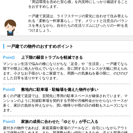
「周辺環境を含めた安心感」を内見時にしっかり確認すること
をおすすめします。
一戸建て賃貸は、ライフステージの変化に合わせて住み替えら
れる「柔軟な一軒家暮らし」です。メリットと注意点のバラン
スを考えながら、自分たちの生活リズムにぴったりの一軒を見
つけましょう。
一戸建ての物件のおすすめポイント
Point1
上下階の騒音トラブルを軽減できる
マンション生活で悩みの種になりがちな「足音」や「生活音」。一戸建てなら
階下や階上に他人が住んでいないため、音に関するストレスが大幅に抑えられ
ます。小さなお子様がいるご家庭でも、周囲への気兼ねを最小限に、のびのび
とした日常を送りやすくなります。
Point2
敷地内に駐車場・駐輪場を備えた物件が多い
多くの戸建て賃貸では、玄関先に専用の駐車スペースが確保されています。マ
ンションのように別途駐車場を契約する手間や月極料金がかからないケースが
多く、家計の負担を抑えながら、買い物帰りや雨の日の移動もスムーズになり
ます。
Point3
家族の成長に合わせた「ゆとり」が手に入る
庭付きの物件であれば、家庭菜園や夏場のプールなど、自宅にいながらアウト
ドア体験が楽しめます。また、部屋数が多い傾向にあるため、子ども部屋の確