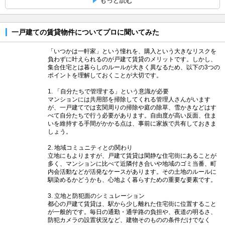
もっと読む
一戸建ての賃貸物件についてプロに聞いてみた
「いつかは一軒家」という憧れを、購入という大きなリスクを
負わずに叶えられるのが戸建て賃貸のメリットです。しかし、
集合住宅とは暮らしのルールが大きく異なるため、以下の3つの
ポイントを理解しておくことが大切です。
1. 「自分たちで管理する」という意識が必要
マンションには共用部を掃除してくれる管理人さんがいます
が、一戸建てでは玄関周りの掃除や庭の除草、雪かきなどはす
べて自分たちで行う必要があります。自由度が高い反面、住ま
いを維持する手間がかかる点は、事前に家族で共有しておきま
しょう。
2. 地域コミュニティとの関わり
立地にもよりますが、戸建て賃貸は閑静な住宅街にあることが
多く、マンションに比べて近隣付き合いや地域のゴミ当番、町
内会活動などが活発なケースがあります。その土地のルールに
馴染めるかどうかも、心地よく暮らすための重要な要素です。
3. 立地と防犯面のシミュレーション
都心の戸建て賃貸は、駅から少し離れた住宅街に位置すること
が一般的です。毎日の通勤・通学路の負担や、夜道の明るさ、
防犯カメラの設置状況など、建物そのものの条件だけでなく