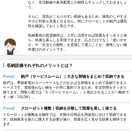
なく、生活動線や家具配置との相性もチェックしておきましょ
う。
さらに、湿気がこもりやすい収納もあるため、換気のしやすさ
やカビ対策も見落とせません。特にクローゼットや納戸は通気
性を確認しておくと安心です。
収納重視の賃貸物件は、上手に活用すれば部屋をすっきりと保
ち、快適な暮らしを実現できます。広さだけでなく「使いやす
さ」や「生活との相性」を意識して選ぶことが、後悔しない物
件選びのポイントです。
収納設備それぞれのメリットとは？
Point1
納戸（サービスルーム）｜大きな荷物をまとめて収納できる
納戸は、季節家電やスーツケースなどのかさばる荷物をまとめて収納できるス
ペースです。普段使わない物を一か所に集約できるため、生活空間をすっきり
保てます。間取り図では「S（サービスルーム）」と表記されることが一般的で
す（例：1SLDK）。
Point2
クローゼット複数｜収納を分散して部屋を美しく保てる
クローゼットが複数ある物件では、衣類や日用品を用途別に分けて収納できま
す。収納家具を新たに購入する必要が減り、部屋を広く見せる効果も期待でき
ます。