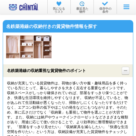
お部屋を探す
気になる
最近見た
保存中の
リスト
物件
条件
沿線・駅から
名鉄築港線の収納付きの賃貸物件情報を探す
住所から
家賃相場から
通勤通学時間から
物件特集から
名鉄築港線の収納重視な賃貸物件のポイント
不動産会社から
収納が充実している賃貸物件は、荷物が多い方や服・趣味用品を多く持っ
ている方にとって、暮らしやすさを大きく左右する重要なポイントです。
TOP
収納スペースがしっかり確保されていれば、部屋をすっきり保つことがで
き、快適な生活環境を維持しやすくなります。 収納が不足していると、物
があふれて生活動線が悪くなったり、掃除がしにくくなったりするだけで
なく、エアコン効率の低下やほこりの発生などにもつながります。そのた
め、単に広さだけでなく「収納量」も重視して物件を選ぶことが大切で
す。 また、収納には納戸やウォークインクローゼットなどさまざまな種類
があり、用途に応じて使い分けることで、より効率的に整理整頓ができま
す。 「部屋をすっきり見せたい」「収納家具を減らしたい」「快適な生活
空間を作りたい」という方は、収納設備が充実した賃貸物件をチェックし