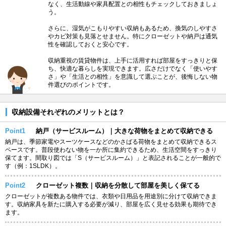
なく、生活動線や家具配置との相性もチェックしておきましょ
う。
さらに、湿気がこもりやすい収納もあるため、換気のしやすさ
やカビ対策も見落とせません。特にクローゼットや納戸は通気
性を確認しておくと安心です。
収納重視の賃貸物件は、上手に活用すれば部屋をすっきりと保
ち、快適な暮らしを実現できます。広さだけでなく「使いやす
さ」や「生活との相性」を意識して選ぶことが、後悔しない物
件選びのポイントです。
収納設備それぞれのメリットとは？
Point1
納戸（サービスルーム）｜大きな荷物をまとめて収納できる
納戸は、季節家電やスーツケースなどのかさばる荷物をまとめて収納できるス
ペースです。普段使わない物を一か所に集約できるため、生活空間をすっきり
保てます。間取り図では「S（サービスルーム）」と表記されることが一般的で
す（例：1SLDK）。
Point2
クローゼット複数｜収納を分散して部屋を美しく保てる
クローゼットが複数ある物件では、衣類や日用品を用途別に分けて収納できま
す。収納家具を新たに購入する必要が減り、部屋を広く見せる効果も期待でき
ます。