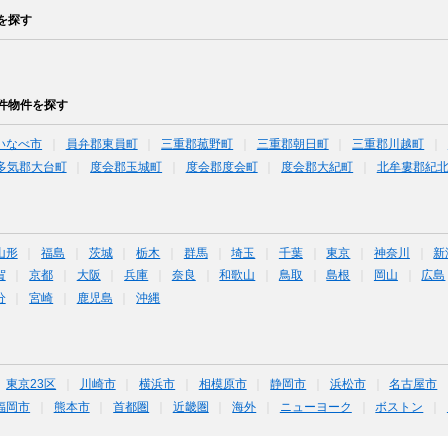
を探す
件物件を探す
いなべ市
員弁郡東員町
三重郡菰野町
三重郡朝日町
三重郡川越町
多気郡大台町
度会郡玉城町
度会郡度会町
度会郡大紀町
北牟婁郡紀
山形
福島
茨城
栃木
群馬
埼玉
千葉
東京
神奈川
新
賀
京都
大阪
兵庫
奈良
和歌山
鳥取
島根
岡山
広島
分
宮崎
鹿児島
沖縄
東京23区
川崎市
横浜市
相模原市
静岡市
浜松市
名古屋市
福岡市
熊本市
首都圏
近畿圏
海外
ニューヨーク
ボストン