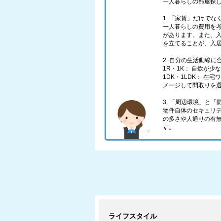
一人暮らしの部屋探
1. 「家賃」だけで
一人暮らしの費用を
があります。また、
を立てることが、入
2. 自分の生活動線
1R・1K： 自炊が
1DK・1LDK： 
メージして間取りを
3. 「周辺環境」と
物件自体のセキュリ
の多さや人通りの有
す。
ライフスタイル