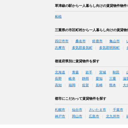
草津線の駅から一人暮らし向けの賃貸物件物件
柘植
三重県の市区町村から一人暮らし向けの賃貸物
四日市市
桑名市
鈴鹿市
亀山市
志摩市
多気郡多気町
多気郡明和町
都道府県別に賃貸物件を探す
北海道
青森
岩手
宮城
秋田
長野
岐阜
静岡
愛知
三重
滋
高知
福岡
佐賀
長崎
熊本
大
都市にこだわって賃貸物件を探す
札幌市
仙台市
さいたま市
千葉市
神戸市
岡山市
広島市
北九州市