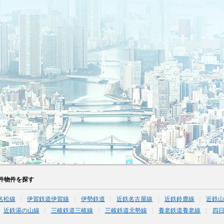
件物件を探す
名松線
伊賀鉄道伊賀線
伊勢鉄道
近鉄名古屋線
近鉄鈴鹿線
近鉄
近鉄湯の山線
三岐鉄道三岐線
三岐鉄道北勢線
養老鉄道養老線
四