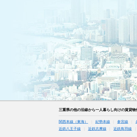
三重県の他の沿線から一人暮らし向けの賃貸物
関西本線（東海）
紀勢本線
参宮線
近鉄八王子線
近鉄志摩線
近鉄鳥羽線