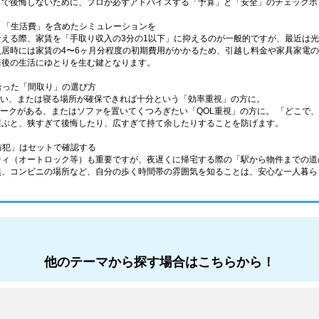
しで後悔しないために、プロが必ずアドバイスする「予算」と「安全」のチェックポ
なく「生活費」を含めたシミュレーションを
考える際、家賃を「手取り収入の3分の1以下」に抑えるのが一般的ですが、最近は
入居時には家賃の4〜6ヶ月分程度の初期費用がかかるため、引越し料金や家具家電
居後の生活にゆとりを生む鍵となります。
に合った「間取り」の選び方
少ない、または寝る場所が確保できれば十分という「効率重視」の方に。
在宅ワークがある、またはソファを置いてくつろぎたい「QOL重視」の方に。 「どこ
選ぶと、狭すぎて後悔したり、広すぎて持て余したりすることを防げます。
「防犯」はセットで確認する
ティ（オートロック等）も重要ですが、夜遅くに帰宅する際の「駅から物件までの道
無、コンビニの場所など、自分の歩く時間帯の雰囲気を知ることは、安心な一人暮ら
他のテーマから探す場合はこちらから！