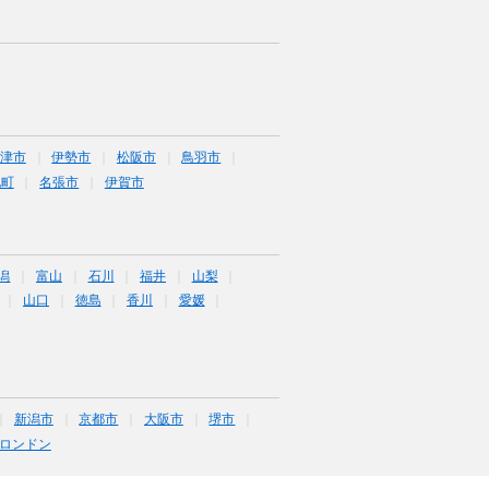
津市
伊勢市
松阪市
鳥羽市
北町
名張市
伊賀市
潟
富山
石川
福井
山梨
山口
徳島
香川
愛媛
新潟市
京都市
大阪市
堺市
ロンドン