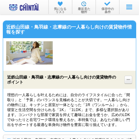
お部屋を探す
気になる
最近見た
保存中の
リスト
物件
条件
沿線・駅から
近鉄山田線・鳥羽線・志摩線の一人暮らし向けの賃貸物件情
住所から
報を探す
家賃相場から
通勤通学時間から
物件特集から
近鉄山田線・鳥羽線・志摩線の一人暮らし向けの賃貸物件の
不動産会社から
ポイント
TOP
理想の一人暮らしを叶えるためには、自分のライフスタイルに合った「間
取り」と「予算」のバランスを見極めることが大切です。一人暮らし向け
の物件には、キッチンと居室が一体となった「1R（ワンルーム）」から、
寝室と生活空間を分けられる「1K」「1LDK」まで、多様な選択肢があり
ます。コンパクトな部屋で家賃を抑えて趣味にお金を使うか、広めのLDK
でゆったりと在宅ワーク環境を整えるか。本特集では、あなたの新しい門
出をサポートする最適な単身向け物件を豊富に取り揃えています。