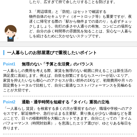
したり、広すぎて持て余したりすることを防げます。
3. 「周辺環境」と「防犯」はセットで確認する
物件自体のセキュリティ（オートロック等）も重要ですが、夜
遅くに帰宅する際の「駅から物件までの道のり」も必ずチェッ
クしましょう。街灯の多さや人通りの有無、コンビニの場所な
ど、自分の歩く時間帯の雰囲気を知ることは、安心な一人暮ら
しを続けるために欠かせないステップです。
一人暮らしのお部屋選びで重視したいポイント
Point1
無理のない「予算と生活費」のバランス
一人暮らしの費用を考える際、家賃を無理のない範囲に抑えることは新生活の
満足度に直結します。例えば、自炊を頻繁にするならスーパーが近いエリア、
家賃を抑えたいなら都心へのアクセスが良い郊外の1Kなど、初期費用や月々の
固定費をトータルで比較して、自分に最適なコストパフォーマンスを見極める
ことが大切です。
Point2
通勤・通学時間を短縮する「タイパ」重視の立地
「一人暮らし 賃貸」を検索する多くの方が重視するのが、職場や学校へのアク
セスです。駅近物件や、急行が止まる主要駅、乗り換えが少ない路線などを選
ぶことで、日々の移動時間を大幅にカットできます。自分にとっての「タイム
パフォーマンス（時間対効果）」を意識したエリア選びが、ゆとりある毎日を
作ります。