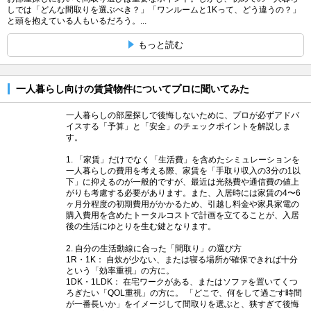
しでは「どんな間取りを選ぶべき？」「ワンルームと1Kって、どう違うの？」
と頭を抱えている人もいるだろう。...
もっと読む
一人暮らし向けの賃貸物件についてプロに聞いてみた
一人暮らしの部屋探しで後悔しないために、プロが必ずアドバ
イスする「予算」と「安全」のチェックポイントを解説しま
す。
1. 「家賃」だけでなく「生活費」を含めたシミュレーションを
一人暮らしの費用を考える際、家賃を「手取り収入の3分の1以
下」に抑えるのが一般的ですが、最近は光熱費や通信費の値上
がりも考慮する必要があります。また、入居時には家賃の4〜6
ヶ月分程度の初期費用がかかるため、引越し料金や家具家電の
購入費用を含めたトータルコストで計画を立てることが、入居
後の生活にゆとりを生む鍵となります。
2. 自分の生活動線に合った「間取り」の選び方
1R・1K： 自炊が少ない、または寝る場所が確保できれば十分
という「効率重視」の方に。
1DK・1LDK： 在宅ワークがある、またはソファを置いてくつ
ろぎたい「QOL重視」の方に。 「どこで、何をして過ごす時間
が一番長いか」をイメージして間取りを選ぶと、狭すぎて後悔