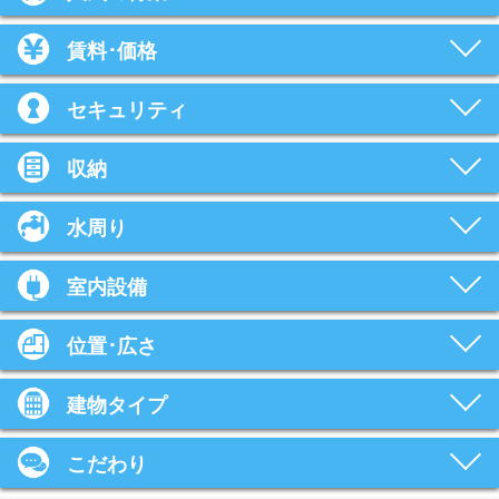
賃料･価格
セキュリティ
収納
水周り
室内設備
位置･広さ
建物タイプ
こだわり