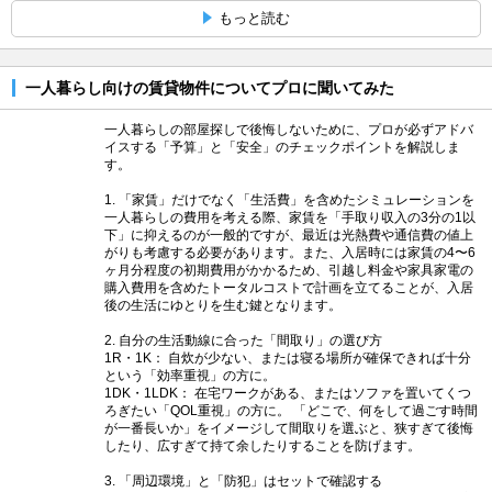
もっと読む
一人暮らし向けの賃貸物件についてプロに聞いてみた
一人暮らしの部屋探しで後悔しないために、プロが必ずアドバ
イスする「予算」と「安全」のチェックポイントを解説しま
す。
1. 「家賃」だけでなく「生活費」を含めたシミュレーションを
一人暮らしの費用を考える際、家賃を「手取り収入の3分の1以
下」に抑えるのが一般的ですが、最近は光熱費や通信費の値上
がりも考慮する必要があります。また、入居時には家賃の4〜6
ヶ月分程度の初期費用がかかるため、引越し料金や家具家電の
購入費用を含めたトータルコストで計画を立てることが、入居
後の生活にゆとりを生む鍵となります。
2. 自分の生活動線に合った「間取り」の選び方
1R・1K： 自炊が少ない、または寝る場所が確保できれば十分
という「効率重視」の方に。
1DK・1LDK： 在宅ワークがある、またはソファを置いてくつ
ろぎたい「QOL重視」の方に。 「どこで、何をして過ごす時間
が一番長いか」をイメージして間取りを選ぶと、狭すぎて後悔
したり、広すぎて持て余したりすることを防げます。
3. 「周辺環境」と「防犯」はセットで確認する