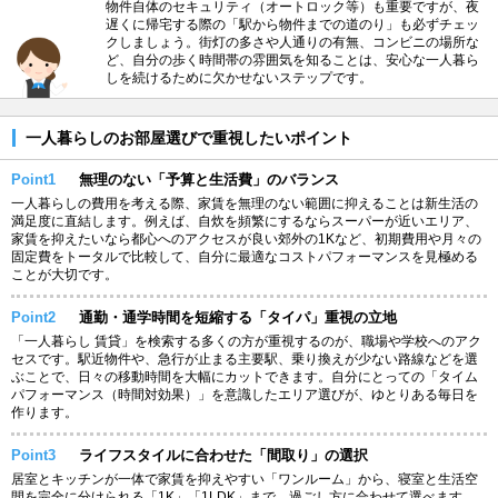
物件自体のセキュリティ（オートロック等）も重要ですが、夜
遅くに帰宅する際の「駅から物件までの道のり」も必ずチェッ
クしましょう。街灯の多さや人通りの有無、コンビニの場所な
ど、自分の歩く時間帯の雰囲気を知ることは、安心な一人暮ら
しを続けるために欠かせないステップです。
一人暮らしのお部屋選びで重視したいポイント
Point1
無理のない「予算と生活費」のバランス
一人暮らしの費用を考える際、家賃を無理のない範囲に抑えることは新生活の
満足度に直結します。例えば、自炊を頻繁にするならスーパーが近いエリア、
家賃を抑えたいなら都心へのアクセスが良い郊外の1Kなど、初期費用や月々の
固定費をトータルで比較して、自分に最適なコストパフォーマンスを見極める
ことが大切です。
Point2
通勤・通学時間を短縮する「タイパ」重視の立地
「一人暮らし 賃貸」を検索する多くの方が重視するのが、職場や学校へのアク
セスです。駅近物件や、急行が止まる主要駅、乗り換えが少ない路線などを選
ぶことで、日々の移動時間を大幅にカットできます。自分にとっての「タイム
パフォーマンス（時間対効果）」を意識したエリア選びが、ゆとりある毎日を
作ります。
Point3
ライフスタイルに合わせた「間取り」の選択
居室とキッチンが一体で家賃を抑えやすい「ワンルーム」から、寝室と生活空
間を完全に分けられる「1K」「1LDK」まで、過ごし方に合わせて選べます。