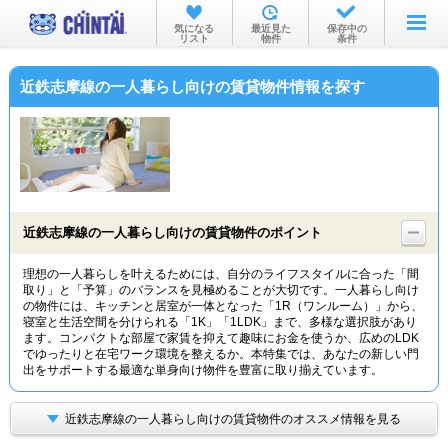
お部屋を探す
気になる
最近見た
保存中の
リスト
物件
条件
沿線・駅から
近鉄志摩線の一人暮らし向けの賃貸物件情報を探す
住所から
家賃相場から
通勤通学時間から
物件特集から
近鉄志摩線の一人暮らし向けの賃貸物件のポイント
不動産会社から
理想の一人暮らしを叶えるためには、自分のライフスタイルに合った「間
取り」と「予算」のバランスを見極めることが大切です。一人暮らし向け
TOP
の物件には、キッチンと居室が一体となった「1R（ワンルーム）」から、
寝室と生活空間を分けられる「1K」「1LDK」まで、多様な選択肢があり
ます。コンパクトな部屋で家賃を抑えて趣味にお金を使うか、広めのLDK
でゆったりと在宅ワーク環境を整えるか。本特集では、あなたの新しい門
出をサポートする最適な単身向け物件を豊富に取り揃えています。
近鉄志摩線の一人暮らし向けの賃貸物件のオススメ情報を見る