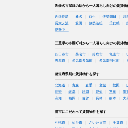
近鉄名古屋線の駅から一人暮らし向けの賃貸物
近鉄長島
桑名
益生
伊勢朝日
川
長太ノ浦
箕田
伊勢若松
千代崎
伊勢中川
三重県の市区町村から一人暮らし向けの賃貸物
四日市市
桑名市
鈴鹿市
亀山市
志摩市
多気郡多気町
多気郡明和町
都道府県別に賃貸物件を探す
北海道
青森
岩手
宮城
秋田
長野
岐阜
静岡
愛知
三重
滋
高知
福岡
佐賀
長崎
熊本
大
都市にこだわって賃貸物件を探す
札幌市
仙台市
さいたま市
千葉市