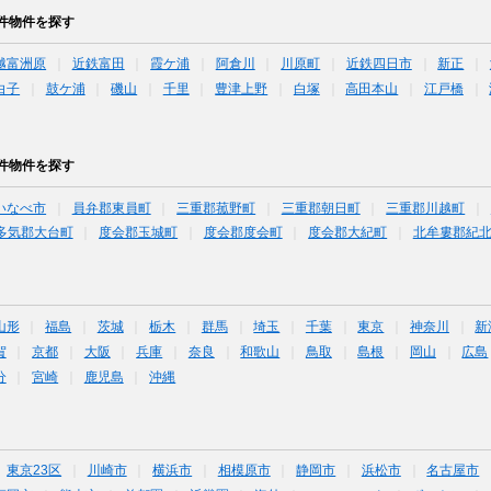
件物件を探す
越富洲原
近鉄富田
霞ケ浦
阿倉川
川原町
近鉄四日市
新正
白子
鼓ケ浦
磯山
千里
豊津上野
白塚
高田本山
江戸橋
件物件を探す
いなべ市
員弁郡東員町
三重郡菰野町
三重郡朝日町
三重郡川越町
多気郡大台町
度会郡玉城町
度会郡度会町
度会郡大紀町
北牟婁郡紀
山形
福島
茨城
栃木
群馬
埼玉
千葉
東京
神奈川
新
賀
京都
大阪
兵庫
奈良
和歌山
鳥取
島根
岡山
広島
分
宮崎
鹿児島
沖縄
東京23区
川崎市
横浜市
相模原市
静岡市
浜松市
名古屋市