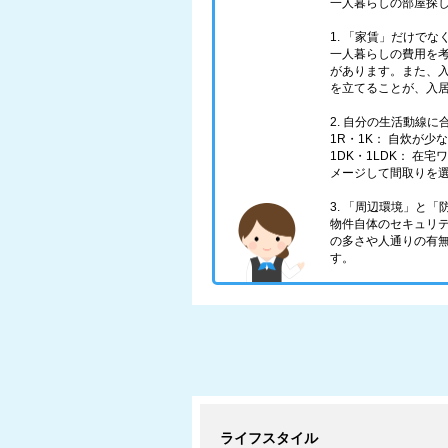
一人暮らしの部屋探
1. 「家賃」だけで
一人暮らしの費用を
があります。また、
を立てることが、入
2. 自分の生活動線
1R・1K： 自炊が
1DK・1LDK： 
メージして間取りを
3. 「周辺環境」と
物件自体のセキュリ
の多さや人通りの有
す。
ライフスタイル