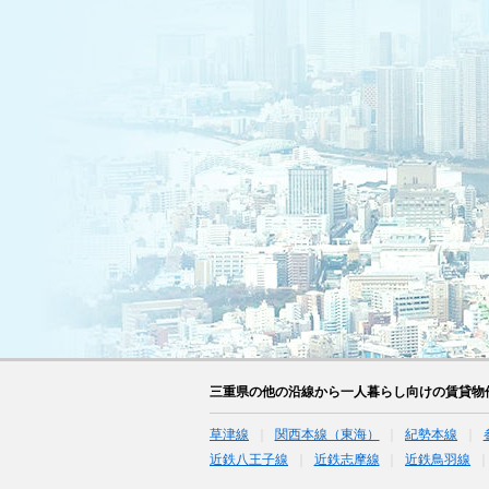
三重県の他の沿線から一人暮らし向けの賃貸物
草津線
関西本線（東海）
紀勢本線
近鉄八王子線
近鉄志摩線
近鉄鳥羽線