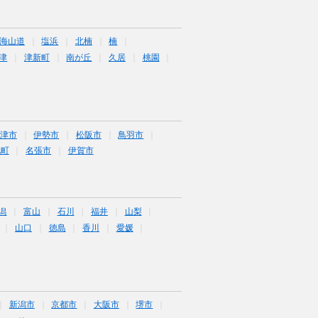
海山道
塩浜
北楠
楠
津
津新町
南が丘
久居
桃園
津市
伊勢市
松阪市
鳥羽市
北町
名張市
伊賀市
潟
富山
石川
福井
山梨
山口
徳島
香川
愛媛
新潟市
京都市
大阪市
堺市