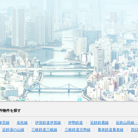
件物件を探す
参宮線
名松線
伊賀鉄道伊賀線
伊勢鉄道
近鉄鈴鹿線
近鉄山田線
近鉄湯の山線
三岐鉄道三岐線
三岐鉄道北勢線
養老鉄道養老線
四