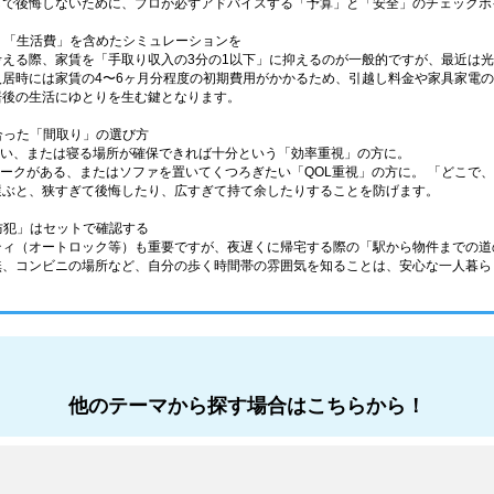
しで後悔しないために、プロが必ずアドバイスする「予算」と「安全」のチェックポ
なく「生活費」を含めたシミュレーションを
考える際、家賃を「手取り収入の3分の1以下」に抑えるのが一般的ですが、最近は
入居時には家賃の4〜6ヶ月分程度の初期費用がかかるため、引越し料金や家具家電
居後の生活にゆとりを生む鍵となります。
に合った「間取り」の選び方
少ない、または寝る場所が確保できれば十分という「効率重視」の方に。
在宅ワークがある、またはソファを置いてくつろぎたい「QOL重視」の方に。 「どこ
選ぶと、狭すぎて後悔したり、広すぎて持て余したりすることを防げます。
「防犯」はセットで確認する
ティ（オートロック等）も重要ですが、夜遅くに帰宅する際の「駅から物件までの道
無、コンビニの場所など、自分の歩く時間帯の雰囲気を知ることは、安心な一人暮ら
他のテーマから探す場合はこちらから！