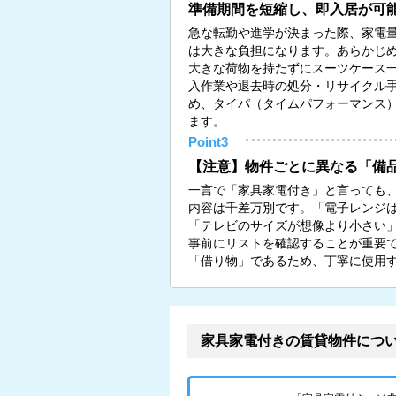
準備期間を短縮し、即入居が可
急な転勤や進学が決まった際、家電
は大きな負担になります。あらかじ
大きな荷物を持たずにスーツケース
入作業や退去時の処分・リサイクル
め、タイパ（タイムパフォーマンス
ます。
Point3
【注意】物件ごとに異なる「備
一言で「家具家電付き」と言っても
内容は千差万別です。「電子レンジ
「テレビのサイズが想像より小さい
事前にリストを確認することが重要
「借り物」であるため、丁寧に使用
家具家電付きの賃貸物件につ