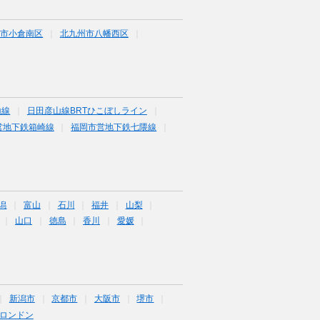
州市小倉南区
北九州市八幡西区
山線
日田彦山線BRTひこぼしライン
営地下鉄箱崎線
福岡市営地下鉄七隈線
潟
富山
石川
福井
山梨
山口
徳島
香川
愛媛
新潟市
京都市
大阪市
堺市
ロンドン