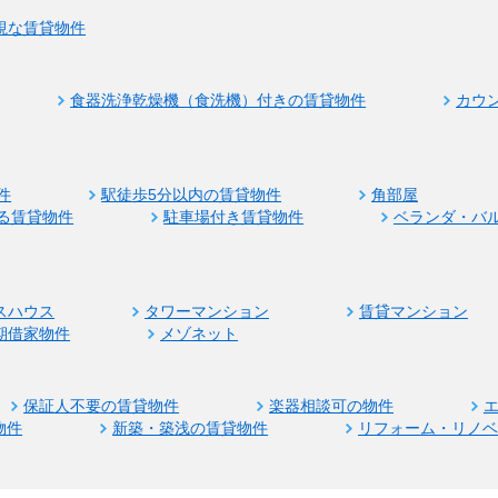
視な賃貸物件
食器洗浄乾燥機（食洗機）付きの賃貸物件
カウ
件
駅徒歩5分以内の賃貸物件
角部屋
る賃貸物件
駐車場付き賃貸物件
ベランダ・バ
スハウス
タワーマンション
賃貸マンション
期借家物件
メゾネット
保証人不要の賃貸物件
楽器相談可の物件
物件
新築・築浅の賃貸物件
リフォーム・リノ