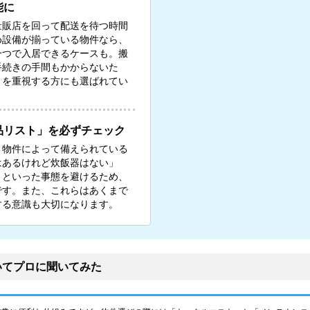
能に
量販店を回って配送を待つ時間
め設備が揃っている物件なら、
一つで入居できるケースも。搬
手続きの手間もかからないた
）を重視する方にも選ばれてい
品リスト」を必ずチェック
、物件によって備えられている
はあるけれど炊飯器はない」
」といった事態を避けるため、
です。また、これらはあくまで
する意識も大切になります。
いてプロに聞いてみた