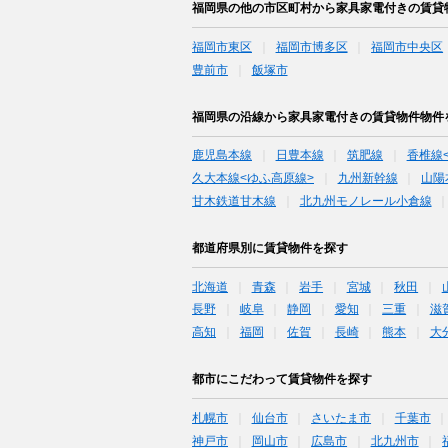
福岡県の他の市区町村から家具家電付きの賃貸
福岡市東区
福岡市博多区
福岡市中央区
豊前市
飯塚市
福岡県の沿線から家具家電付きの賃貸物件物件
鹿児島本線
日豊本線
筑肥線
香椎線
久大本線<ゆふ高原線>
九州新幹線
山陽
甘木鉄道甘木線
北九州モノレール小倉線
都道府県別に賃貸物件を探す
北海道
青森
岩手
宮城
秋田
長野
岐阜
静岡
愛知
三重
滋
高知
福岡
佐賀
長崎
熊本
大
都市にこだわって賃貸物件を探す
札幌市
仙台市
さいたま市
千葉市
神戸市
岡山市
広島市
北九州市