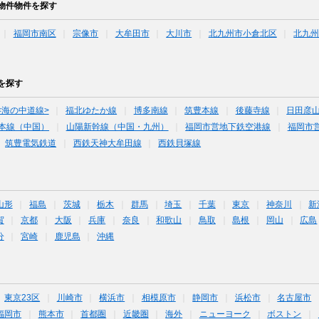
物件物件を探す
福岡市南区
宗像市
大牟田市
大川市
北九州市小倉北区
北九
を探す
<海の中道線>
福北ゆたか線
博多南線
筑豊本線
後藤寺線
日田彦
本線（中国）
山陽新幹線（中国・九州）
福岡市営地下鉄空港線
福岡市
筑豊電気鉄道
西鉄天神大牟田線
西鉄貝塚線
山形
福島
茨城
栃木
群馬
埼玉
千葉
東京
神奈川
新
賀
京都
大阪
兵庫
奈良
和歌山
鳥取
島根
岡山
広島
分
宮崎
鹿児島
沖縄
東京23区
川崎市
横浜市
相模原市
静岡市
浜松市
名古屋市
福岡市
熊本市
首都圏
近畿圏
海外
ニューヨーク
ボストン