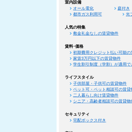
室内設備
オール電化
庭付き
都市ガス利用可
光
人気の特集
敷金礼金なしの賃貸物件
賃料･価格
初期費用クレジット払い可能の
家賃3万円以下の賃貸物件
学生割引制度（学割）が適用で
ライフスタイル
子供部屋・子供可の賃貸物件
ペット可・ペット相談可の賃貸
二人暮らし向け賃貸物件
シニア・高齢者相談可の賃貸物
セキュリティ
宅配ボックス付き