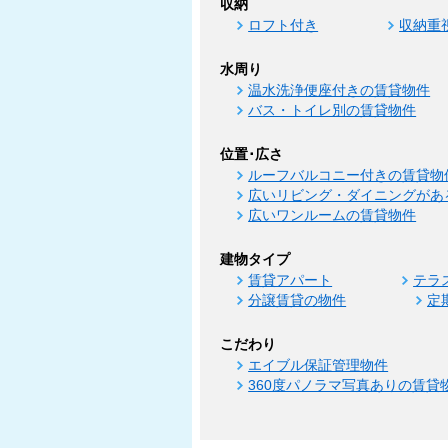
収納
ロフト付き
収納重
水周り
温水洗浄便座付きの賃貸物件
バス・トイレ別の賃貸物件
位置･広さ
ルーフバルコニー付きの賃貸物
広いリビング・ダイニングがあ
広いワンルームの賃貸物件
建物タイプ
賃貸アパート
テラ
分譲賃貸の物件
定
こだわり
エイブル保証管理物件
360度パノラマ写真ありの賃貸