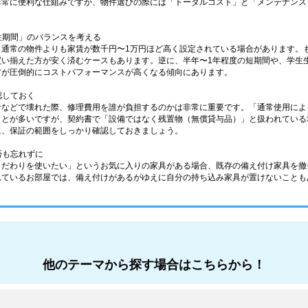
非常に便利な仕組みですが、物件選びの際には「トータルコスト」と「メンテナンス
居住期間」のバランスを考える
通常の物件よりも家賃が数千円〜1万円ほど高く設定されている場合があります。も
買い揃えた方が安く済むケースもあります。逆に、半年〜1年程度の短期間や、学生
方が圧倒的にコストパフォーマンスが高くなる傾向にあります。
認しておく
命などで壊れた際、修理費用を誰が負担するのかは非常に重要です。「通常使用によ
ことが多いですが、契約書で「設備ではなく残置物（無償貸与品）」と扱われている
に、保証の範囲をしっかり確認しておきましょう。
否も忘れずに
こだわりを使いたい」というお気に入りの家具がある場合、既存の備え付け家具を撤
れているお部屋では、備え付けがあるがゆえに自分の持ち込み家具が置けないことも
他のテーマから探す場合はこちらから！