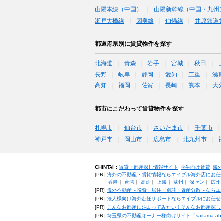
山陽本線（中国）
山陽新幹線（中国・九州
瀬戸大橋線
因美線
伯備線
井原鉄道
都道府県別に賃貸物件を探す
北海道
青森
岩手
宮城
秋田
長野
岐阜
静岡
愛知
三重
滋
高知
福岡
佐賀
長崎
熊本
大
都市にこだわって賃貸物件を探す
札幌市
仙台市
さいたま市
千葉市
神戸市
岡山市
広島市
北九州市
CHINTAI：
賃貸・部屋探し情報サイト
学生向け賃貸
海
[PR]
海外の不動産・賃貸情報ならエイブル海外店にお任
香港
｜
台湾
｜
高雄
｜
上海
｜
蘇州
｜
深セン
｜
広州
[PR]
海外不動産～投資・居住・別荘・資産分散～ならエ
[PR]
法人様向け海外赴任サポートならエイブルにお任せ
[PR]
こんなお部屋に泊まってみたい！そんなお部屋探し
[PR]
埼玉県の不動産オーナー様向けサイト「saitama.a