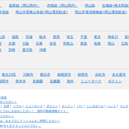
）
姫新線（岡山県内）
赤穂線（岡山県内）
津山線
吉備線<桃太郎線
井原線
岡山市電東山本線<岡山電気軌道>
岡山市電清輝橋線<岡山電気軌道>
山形
福島
茨城
栃木
群馬
埼玉
千葉
東京
神奈川
新
賀
京都
大阪
兵庫
奈良
和歌山
鳥取
島根
岡山
広島
分
宮崎
鹿児島
沖縄
東京23区
川崎市
横浜市
相模原市
静岡市
浜松市
名古屋市
福岡市
熊本市
首都圏
近畿圏
海外
ニューヨーク
ボストン
外賃貸
せください！
｜
天津
｜
ソウル
｜
ニューヨーク
｜
ボストン
｜
ロンドン
｜
パリ
｜
シンガポール
｜
ハノイ
｜
マニラ
イブルにお任せください！「海外不動産情報サイト」
ください！
は、おもてなしドットコムをご利用ください！
ble(サイタマ ドットエイブル）」