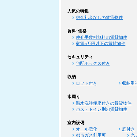
人気の特集
敷金礼金なしの賃貸物件
賃料･価格
仲介手数料無料の賃貸物件
家賃5万円以下の賃貸物件
セキュリティ
宅配ボックス付き
収納
ロフト付き
収納重
水周り
温水洗浄便座付きの賃貸物件
バス・トイレ別の賃貸物件
室内設備
オール電化
庭付き
都市ガス利用可
光