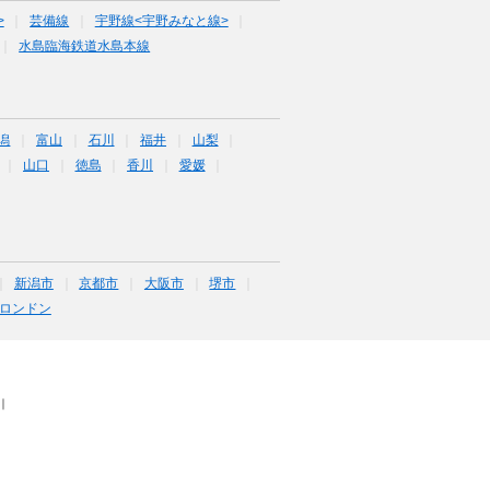
>
芸備線
宇野線<宇野みなと線>
水島臨海鉄道水島本線
潟
富山
石川
福井
山梨
山口
徳島
香川
愛媛
新潟市
京都市
大阪市
堺市
ロンドン
｜