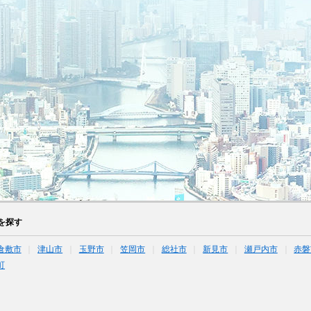
を探す
倉敷市
津山市
玉野市
笠岡市
総社市
新見市
瀬戸内市
赤磐
町