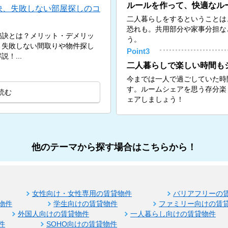
ルールを作って、快適なル
訣、失敗しない部屋探しのコ
二人暮らしをするということは
恐れも。共用部分や家事分担な
秘訣とは？メリット・デメリッ
う。
、失敗しない間取りや物件探し
Point3
！...
二人暮らしで楽しい時間も
今までは一人で過ごしていた時
す。ルームシェアを思う存分楽
読む
ェアしましょう！
他のテーマから探す場合はこちらから！
女性向け・女性専用の賃貸物件
バリアフリーの
物件
学生向けの賃貸物件
ファミリー向けの賃
外国人向けの賃貸物件
一人暮らし向けの賃貸物件
件
SOHO向けの賃貸物件