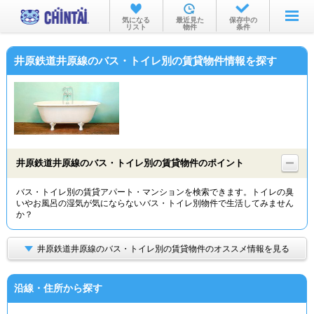
お部屋を探す
気になる
最近見た
保存中の
リスト
物件
条件
沿線・駅から
井原鉄道井原線のバス・トイレ別の賃貸物件情報を探す
住所から
家賃相場から
通勤通学時間から
物件特集から
井原鉄道井原線のバス・トイレ別の賃貸物件のポイント
不動産会社から
バス・トイレ別の賃貸アパート・マンションを検索できます。トイレの臭
いやお風呂の湿気が気にならないバス・トイレ別物件で生活してみません
TOP
か？
井原鉄道井原線のバス・トイレ別の賃貸物件のオススメ情報を見る
沿線・住所から探す