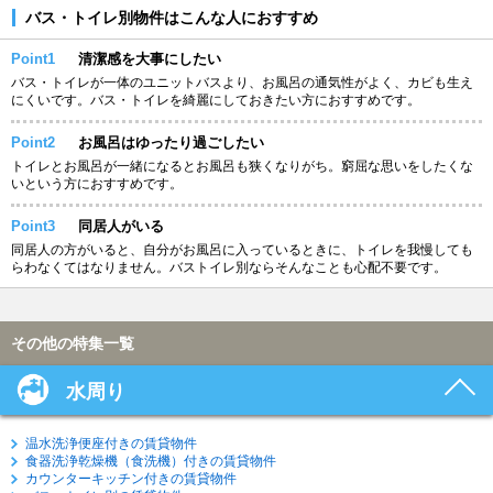
バス・トイレ別物件はこんな人におすすめ
Point1
清潔感を大事にしたい
バス・トイレが一体のユニットバスより、お風呂の通気性がよく、カビも生え
にくいです。バス・トイレを綺麗にしておきたい方におすすめです。
Point2
お風呂はゆったり過ごしたい
トイレとお風呂が一緒になるとお風呂も狭くなりがち。窮屈な思いをしたくな
いという方におすすめです。
Point3
同居人がいる
同居人の方がいると、自分がお風呂に入っているときに、トイレを我慢しても
らわなくてはなりません。バストイレ別ならそんなことも心配不要です。
その他の特集一覧
水周り
温水洗浄便座付きの賃貸物件
食器洗浄乾燥機（食洗機）付きの賃貸物件
カウンターキッチン付きの賃貸物件