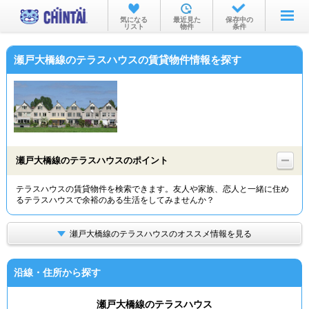
お部屋を探す
気になる
最近見た
保存中の
リスト
物件
条件
沿線・駅から
瀬戸大橋線のテラスハウスの賃貸物件情報を探す
住所から
家賃相場から
通勤通学時間から
物件特集から
瀬戸大橋線のテラスハウスのポイント
不動産会社から
テラスハウスの賃貸物件を検索できます。友人や家族、恋人と一緒に住め
るテラスハウスで余裕のある生活をしてみませんか？
TOP
瀬戸大橋線のテラスハウスのオススメ情報を見る
沿線・住所から探す
瀬戸大橋線のテラスハウス