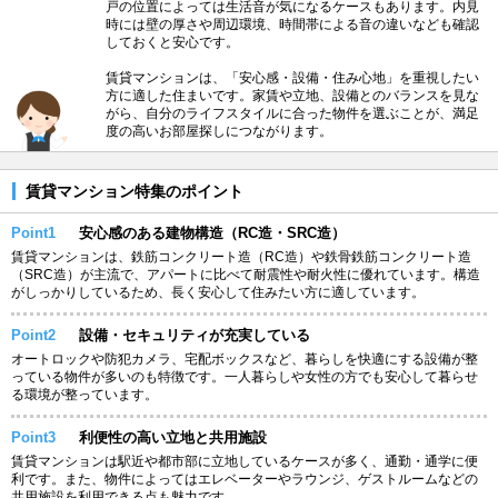
戸の位置によっては生活音が気になるケースもあります。内見
時には壁の厚さや周辺環境、時間帯による音の違いなども確認
しておくと安心です。
賃貸マンションは、「安心感・設備・住み心地」を重視したい
方に適した住まいです。家賃や立地、設備とのバランスを見な
がら、自分のライフスタイルに合った物件を選ぶことが、満足
度の高いお部屋探しにつながります。
賃貸マンション特集のポイント
Point1
安心感のある建物構造（RC造・SRC造）
賃貸マンションは、鉄筋コンクリート造（RC造）や鉄骨鉄筋コンクリート造
（SRC造）が主流で、アパートに比べて耐震性や耐火性に優れています。構造
がしっかりしているため、長く安心して住みたい方に適しています。
Point2
設備・セキュリティが充実している
オートロックや防犯カメラ、宅配ボックスなど、暮らしを快適にする設備が整
っている物件が多いのも特徴です。一人暮らしや女性の方でも安心して暮らせ
る環境が整っています。
Point3
利便性の高い立地と共用施設
賃貸マンションは駅近や都市部に立地しているケースが多く、通勤・通学に便
利です。また、物件によってはエレベーターやラウンジ、ゲストルームなどの
共用施設を利用できる点も魅力です。