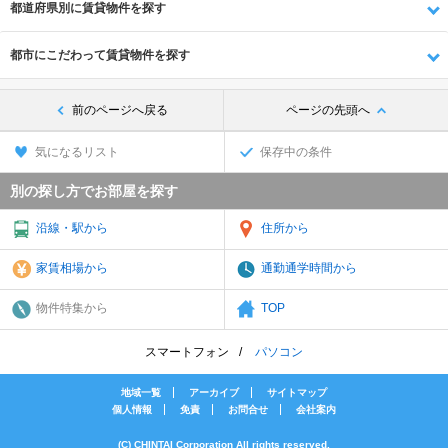
都道府県別に賃貸物件を探す
都市にこだわって賃貸物件を探す
前のページへ戻る
ページの先頭へ
気になるリスト
保存中の条件
別の探し方でお部屋を探す
沿線・駅から
住所から
家賃相場から
通勤通学時間から
物件特集から
TOP
スマートフォン
パソコン
地域一覧
アーカイブ
サイトマップ
個人情報
免責
お問合せ
会社案内
(C) CHINTAI Corporation All rights reserved.