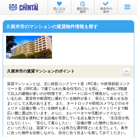
お部屋を探す
気になる
最近見た
保存中の
リスト
物件
条件
沿線・駅から
久留米市のマンションの賃貸物件情報を探す
住所から
家賃相場から
通勤通学時間から
物件特集から
久留米市の賃貸マンションのポイント
不動産会社から
賃貸マンションとは、主に鉄筋コンクリート造（RC造）や鉄骨鉄筋コンク
リート造（SRC造）で建てられた集合住宅のことを指し、一般的に3階建
TOP
て以上の建物が多いのが特徴です。アパートに比べて構造がしっかりして
いるため、遮音性や耐震性に優れている物件が多く、安心して暮らせる住
まいとして人気があります。 また、オートロックや防犯カメラなどのセキ
ュリティ設備が整っている物件も多く、一人暮らしからファミリーまで幅
広い層に選ばれています。さらに、エレベーターや宅配ボックスなど、
日々の生活を便利にする設備が充実している点も魅力です。 「生活音が気
になりにくい」「安心して暮らしたい」「設備が整った物件に住みたい」
といった方には、賃貸マンションは有力な選択肢といえるでしょう。条件
に合った物件を比較しながら、自分に合う住まいを探してみてください。