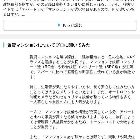
建物種別を指すが、その定義は意外とあいまいに感じられる。しかし、検索サ
イトでは「アパート」か「マンション」か選択項目があるので、何か違いがあ
るはずだ。...
もっと読む
賃貸マンションについてプロに聞いてみた
賃貸マンションを選ぶ際は、「建物構造」と「住み心地」のバ
ランスを意識することが大切です。マンションは鉄筋コンクリ
ート造（RC造）や鉄骨鉄筋コンクリート造（SRC造）が主流
で、アパートに比べて遮音性や耐震性に優れている点が特徴で
す。
特に、生活音が気になりやすい方や、長く安心して住みたい方
にとっては大きなメリットといえます。また、オートロックや
防犯カメラなどのセキュリティ設備が整っている物件も多く、
一人暮らしや女性の方にも人気があります。
一方で、マンションは設備や構造が充実している分、アパート
と比べて家賃が高くなる傾向があります。さらに、物件によっ
ては管理費・共益費がかかるため、トータルコストで比較する
ことが重要です。
また、「マンション＝必ず静か」とは限らず、間取りや隣接住