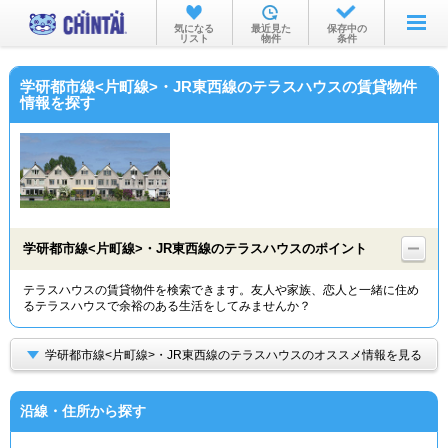
お部屋を探す
気になる
最近見た
保存中の
リスト
物件
条件
沿線・駅から
学研都市線<片町線>・JR東西線のテラスハウスの賃貸物件
住所から
情報を探す
家賃相場から
通勤通学時間から
物件特集から
学研都市線<片町線>・JR東西線のテラスハウスのポイント
不動産会社から
テラスハウスの賃貸物件を検索できます。友人や家族、恋人と一緒に住め
TOP
るテラスハウスで余裕のある生活をしてみませんか？
学研都市線<片町線>・JR東西線のテラスハウスのオススメ情報を見る
沿線・住所から探す