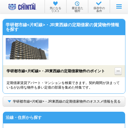
お部屋を探す
気になる
最近見た
保存中の
リスト
物件
条件
沿線・駅から
学研都市線<片町線>・JR東西線の定期借家の賃貸物件情報
住所から
を探す
家賃相場から
通勤通学時間から
物件特集から
学研都市線<片町線>・JR東西線の定期借家物件のポイント
不動産会社から
定期借家賃貸アパート・マンションを検索できます。契約期間が決まって
TOP
いるがお得な物件も多い定借の部屋を集めた特集です。
学研都市線<片町線>・JR東西線の定期借家物件のオススメ情報を見る
沿線・住所から探す