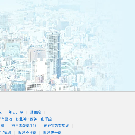
線
加古川線
播但線
戸市営地下鉄北神・西神・山手線
田線
神戸電鉄粟生線
神戸電鉄有馬線
急宝塚線
阪急今津線
阪急伊丹線