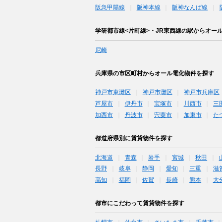
阪急甲陽線
阪神本線
阪神なんば線
学研都市線<片町線>・JR東西線の駅からオー
尼崎
兵庫県の市区町村からオール電化物件を探す
神戸市東灘区
神戸市灘区
神戸市兵庫区
芦屋市
伊丹市
宝塚市
川西市
三
加西市
丹波市
宍粟市
加東市
た
都道府県別に賃貸物件を探す
北海道
青森
岩手
宮城
秋田
長野
岐阜
静岡
愛知
三重
滋
高知
福岡
佐賀
長崎
熊本
大
都市にこだわって賃貸物件を探す