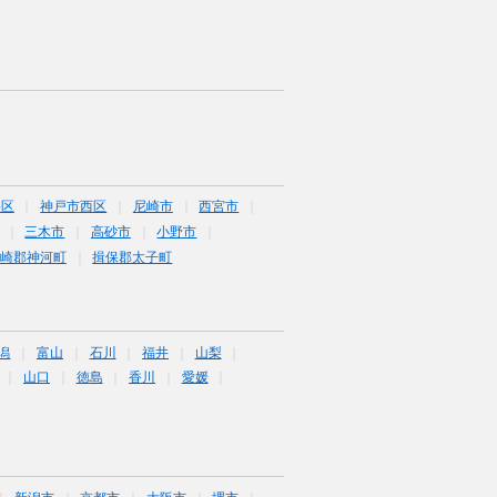
央区
神戸市西区
尼崎市
西宮市
三木市
高砂市
小野市
崎郡神河町
揖保郡太子町
潟
富山
石川
福井
山梨
山口
徳島
香川
愛媛