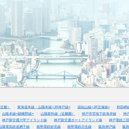
（近畿）
東海道本線・山陽本線<JR神戸線>
福知山線<JR宝塚線>
和田岬
山陰本線<嵯峨野線>
山陽新幹線（近畿圏）
神戸市営地下鉄海岸線
神
神戸新交通六甲アイランド線
神戸新交通ポートアイランド線
神戸電鉄三
山陽電気鉄道網干線
能勢電鉄妙見線
能勢電鉄日生線
阪急神戸線
阪