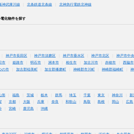
阪神武庫川線
北条鉄道北条線
北神急行電鉄北神線
ル電化物件を探す
神戸市長田区
神戸市須磨区
神戸市垂水区
神戸市北区
神戸市中
田市
姫路市
明石市
洲本市
相生市
加古川市
赤穂市
西脇市
つの市
加古郡稲美町
加古郡播磨町
神崎郡市川町
神崎郡福崎町
神
山形
福島
茨城
栃木
群馬
埼玉
千葉
東京
神奈川
新
賀
京都
大阪
兵庫
奈良
和歌山
鳥取
島根
岡山
広島
分
宮崎
鹿児島
沖縄