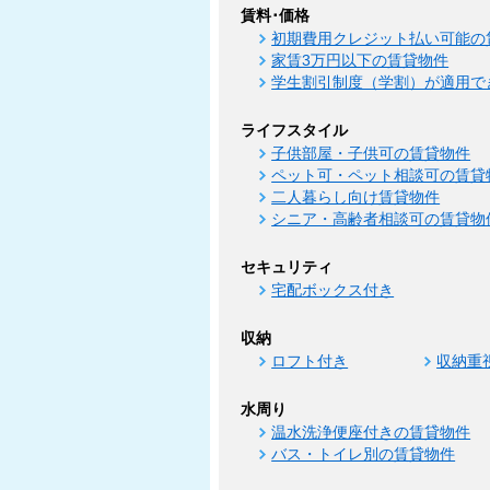
賃料･価格
初期費用クレジット払い可能の
家賃3万円以下の賃貸物件
学生割引制度（学割）が適用で
ライフスタイル
子供部屋・子供可の賃貸物件
ペット可・ペット相談可の賃貸
二人暮らし向け賃貸物件
シニア・高齢者相談可の賃貸物
セキュリティ
宅配ボックス付き
収納
ロフト付き
収納重
水周り
温水洗浄便座付きの賃貸物件
バス・トイレ別の賃貸物件