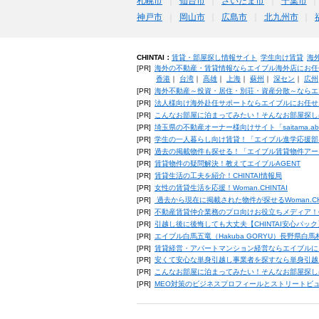
札幌市
仙台市
さいたま市
千葉市
神戸市
岡山市
広島市
北九州市
CHINTAI：
賃貸・部屋探し情報サイト
学生向け賃貸
海
[PR]
海外の不動産・賃貸情報ならエイブル海外店にお任
香港
｜
台湾
｜
高雄
｜
上海
｜
蘇州
｜
深セン
｜
広州
[PR]
海外不動産～投資・居住・別荘・資産分散～ならエ
[PR]
法人様向け海外赴任サポートならエイブルにお任せ
[PR]
こんなお部屋に泊まってみたい！そんなお部屋探し
[PR]
埼玉県の不動産オーナー様向けサイト「saitama.a
[PR]
学生の一人暮らし向け賃貸！「エイブル進学応援部
[PR]
過去の掲載物件も探せる！「エイブル賃貸物件アー
[PR]
賃貸物件の疑問解決！教えてエイブルAGENT
[PR]
賃貸生活の工夫を紹介！CHINTAI情報局
[PR]
女性の賃貸生活を応援！Woman.CHINTAI
[PR]
過去から現在に掲載された物件が探せるWoman.CH
[PR]
不動産賃貸仲介業務のプロ向けお役立ちメディア！CHIN
[PR]
引越し後に後悔しても大丈夫【CHINTAI安心パッ
[PR]
エイブル白馬五竜（Hakuba GORYU）長野県白
[PR]
賃貸経営・アパートマンション経営ならエイブルに
[PR]
安くて安心な単身引越し事業者を探すなら単身引越
[PR]
こんなお部屋に泊まってみたい！そんなお部屋探し
[PR]
MEO対策のビジネスプロフィールとストリートビ