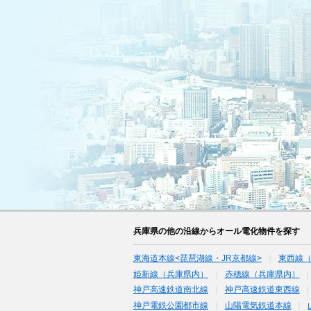
兵庫県の他の沿線からオール電化物件を探す
東海道本線<琵琶湖線・JR京都線>
東西線
姫新線（兵庫県内）
赤穂線（兵庫県内）
神戸高速鉄道南北線
神戸高速鉄道東西線
神戸電鉄公園都市線
山陽電気鉄道本線