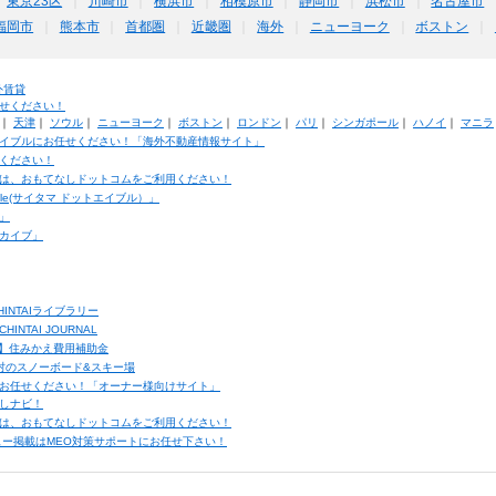
東京23区
川崎市
横浜市
相模原市
静岡市
浜松市
名古屋市
福岡市
熊本市
首都圏
近畿圏
海外
ニューヨーク
ボストン
外賃貸
せください！
｜
天津
｜
ソウル
｜
ニューヨーク
｜
ボストン
｜
ロンドン
｜
パリ
｜
シンガポール
｜
ハノイ
｜
マニラ
イブルにお任せください！「海外不動産情報サイト」
ください！
は、おもてなしドットコムをご利用ください！
ble(サイタマ ドットエイブル）」
」
カイブ」
INTAIライブラリー
TAI JOURNAL
ク】住みかえ費用補助金
馬村のスノーボード&スキー場
お任せください！「オーナー様向けサイト」
しナビ！
は、おもてなしドットコムをご利用ください！
ュー掲載はMEO対策サポートにお任せ下さい！