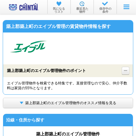
お部屋を探す
気になる
最近見た
保存中の
リスト
物件
条件
沿線・駅から
築上郡築上町のエイブル管理の賃貸物件情報を探す
住所から
家賃相場から
通勤通学時間から
物件特集から
築上郡築上町のエイブル管理物件のポイント
不動産会社から
エイブル管理物件を検索できる特集です。直接管理なので安心、仲介手数
料は家賃の55%となります。
TOP
築上郡築上町のエイブル管理物件のオススメ情報を見る
沿線・住所から探す
築上郡築上町のエイブル管理物件