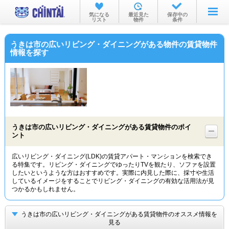
お部屋を探す
気になる
最近見た
保存中の
リスト
物件
条件
沿線・駅から
うきは市の広いリビング・ダイニングがある物件の賃貸物件
住所から
情報を探す
家賃相場から
通勤通学時間から
物件特集から
うきは市の広いリビング・ダイニングがある賃貸物件のポイ
不動産会社から
ント
TOP
広いリビング・ダイニング(LDK)の賃貸アパート・マンションを検索でき
る特集です。リビング・ダイニングでゆったりTVを観たり、ソファを設置
したいというような方はおすすめです。実際に内見した際に、採寸や生活
しているイメージをすることでリビング・ダイニングの有効な活用法が見
つかるかもしれません。
うきは市の広いリビング・ダイニングがある賃貸物件のオススメ情報を
見る