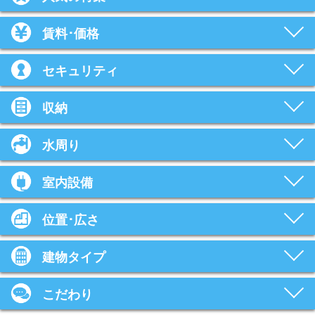
賃料･価格
セキュリティ
収納
水周り
室内設備
位置･広さ
建物タイプ
こだわり