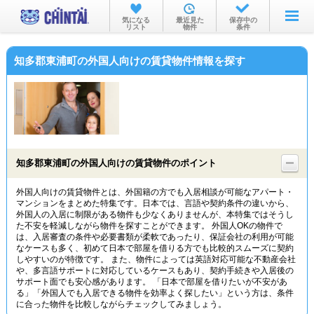
お部屋を探す
気になる
最近見た
保存中の
リスト
物件
条件
沿線・駅から
知多郡東浦町の外国人向けの賃貸物件情報を探す
住所から
家賃相場から
通勤通学時間から
物件特集から
知多郡東浦町の外国人向けの賃貸物件のポイント
不動産会社から
外国人向けの賃貸物件とは、外国籍の方でも入居相談が可能なアパート・
マンションをまとめた特集です。日本では、言語や契約条件の違いから、
TOP
外国人の入居に制限がある物件も少なくありませんが、本特集ではそうし
た不安を軽減しながら物件を探すことができます。 外国人OKの物件で
は、入居審査の条件や必要書類が柔軟であったり、保証会社の利用が可能
なケースも多く、初めて日本で部屋を借りる方でも比較的スムーズに契約
しやすいのが特徴です。 また、物件によっては英語対応可能な不動産会社
や、多言語サポートに対応しているケースもあり、契約手続きや入居後の
サポート面でも安心感があります。 「日本で部屋を借りたいが不安があ
る」「外国人でも入居できる物件を効率よく探したい」という方は、条件
に合った物件を比較しながらチェックしてみましょう。