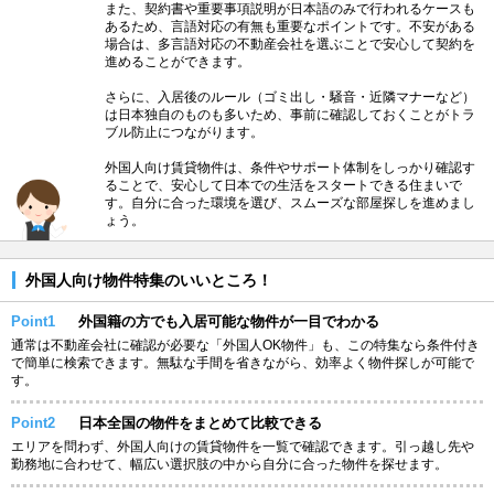
また、契約書や重要事項説明が日本語のみで行われるケースも
あるため、言語対応の有無も重要なポイントです。不安がある
場合は、多言語対応の不動産会社を選ぶことで安心して契約を
進めることができます。
さらに、入居後のルール（ゴミ出し・騒音・近隣マナーなど）
は日本独自のものも多いため、事前に確認しておくことがトラ
ブル防止につながります。
外国人向け賃貸物件は、条件やサポート体制をしっかり確認す
ることで、安心して日本での生活をスタートできる住まいで
す。自分に合った環境を選び、スムーズな部屋探しを進めまし
ょう。
外国人向け物件特集のいいところ！
Point1
外国籍の方でも入居可能な物件が一目でわかる
通常は不動産会社に確認が必要な「外国人OK物件」も、この特集なら条件付き
で簡単に検索できます。無駄な手間を省きながら、効率よく物件探しが可能で
す。
Point2
日本全国の物件をまとめて比較できる
エリアを問わず、外国人向けの賃貸物件を一覧で確認できます。引っ越し先や
勤務地に合わせて、幅広い選択肢の中から自分に合った物件を探せます。