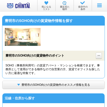
お部屋を探す
気になる
最近見た
保存中の
リスト
物件
条件
沿線・駅から
豊明市のSOHO向けの賃貸物件情報を探す
住所から
家賃相場から
通勤通学時間から
物件特集から
豊明市のSOHO向けの賃貸物件のポイント
不動産会社から
SOHO（事務所利用可）の賃貸アパート・マンションを検索できます。事
務所として使用ができる物件なので自営業の方、賃貸でオフィスを探した
TOP
い方に最適な特集です。
豊明市のSOHO向けの賃貸物件のオススメ情報を見る
沿線・住所から探す