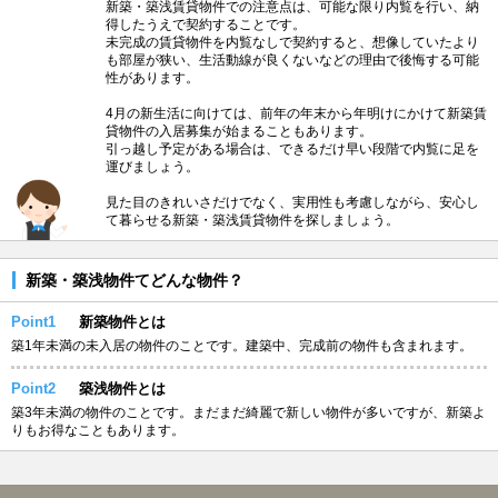
新築・築浅賃貸物件での注意点は、可能な限り内覧を行い、納
得したうえで契約することです。
未完成の賃貸物件を内覧なしで契約すると、想像していたより
も部屋が狭い、生活動線が良くないなどの理由で後悔する可能
性があります。
4月の新生活に向けては、前年の年末から年明けにかけて新築賃
貸物件の入居募集が始まることもあります。
引っ越し予定がある場合は、できるだけ早い段階で内覧に足を
運びましょう。
見た目のきれいさだけでなく、実用性も考慮しながら、安心し
て暮らせる新築・築浅賃貸物件を探しましょう。
新築・築浅物件てどんな物件？
Point1
新築物件とは
築1年未満の未入居の物件のことです。建築中、完成前の物件も含まれます。
Point2
築浅物件とは
築3年未満の物件のことです。まだまだ綺麗で新しい物件が多いですが、新築よ
りもお得なこともあります。