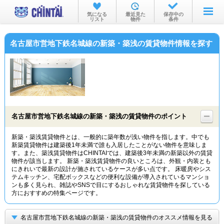
お部屋を探す
気になる
最近見た
保存中の
リスト
物件
条件
沿線・駅から
名古屋市営地下鉄名城線の新築・築浅の賃貸物件情報を探す
住所から
家賃相場から
通勤通学時間から
物件特集から
名古屋市営地下鉄名城線の新築・築浅の賃貸物件のポイント
不動産会社から
新築・築浅賃貸物件とは、一般的に築年数が浅い物件を指します。中でも
新築賃貸物件は建築後1年未満で誰も入居したことがない物件を意味しま
TOP
す。また、築浅賃貸物件はCHINTAIでは、建築後3年未満の新築以外の賃貸
物件が該当します。 新築・築浅賃貸物件の良いところは、外観・内装とも
にきれいで最新の設計が施されているケースが多い点です。 床暖房やシス
テムキッチン、宅配ボックスなどの便利な設備が導入されているマンショ
ンも多く見られ、雑誌やSNSで目にするおしゃれな賃貸物件を探している
方におすすめの特集ページです。
名古屋市営地下鉄名城線の新築・築浅の賃貸物件のオススメ情報を見る