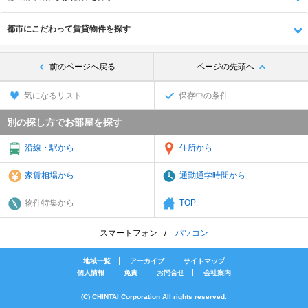
都市にこだわって賃貸物件を探す
前のページへ戻る
ページの先頭へ
気になるリスト
保存中の条件
別の探し方でお部屋を探す
沿線・駅から
住所から
家賃相場から
通勤通学時間から
物件特集から
TOP
スマートフォン
パソコン
地域一覧
アーカイブ
サイトマップ
個人情報
免責
お問合せ
会社案内
(C) CHINTAI Corporation All rights reserved.