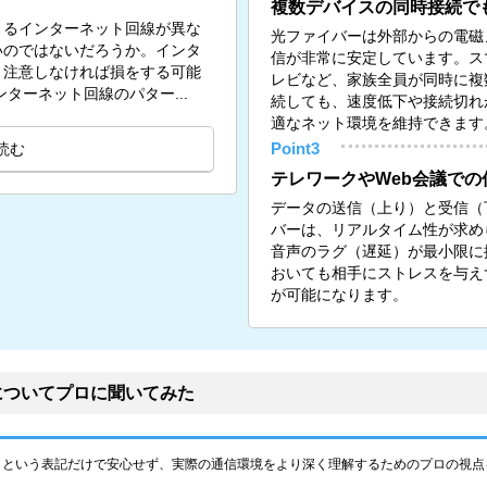
複数デバイスの同時接続で
きるインターネット回線が異な
光ファイバーは外部からの電磁
いのではないだろうか。インタ
信が非常に安定しています。ス
、注意しなければ損をする可能
レビなど、家族全員が同時に複
のインターネット回線のパター...
続しても、速度低下や接続切れ
適なネット環境を維持できます
読む
Point3
テレワークやWeb会議での
データの送信（上り）と受信（
バーは、リアルタイム性が求め
音声のラグ（遅延）が最小限に
おいても相手にストレスを与え
が可能になります。
についてプロに聞いてみた
」という表記だけで安心せず、実際の通信環境をより深く理解するためのプロの視点