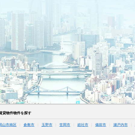
賃貸物件物件を探す
岡山市南区
倉敷市
玉野市
笠岡市
総社市
備前市
瀬戸内市