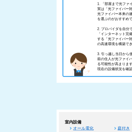
1. 「部屋まで光フ
実は「光ファイバー対
光ファイバー本来の
を選ぶのがおすすめ
2. プロバイダを自
「インターネット完
する「光ファイバー対
の高速環境を構築で
3. 引っ越し当日か
前の住人が光ファイ
る可能性が高まりま
現在の設備状況を確
室内設備
オール電化
庭付き