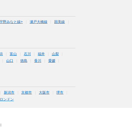
宇野みなと線>
瀬戸大橋線
因美線
潟
富山
石川
福井
山梨
山口
徳島
香川
愛媛
新潟市
京都市
大阪市
堺市
ロンドン
｜