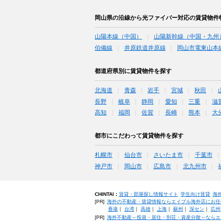
岡山県の沿線から光ファイバー対応の賃貸物件
山陽本線（中国）
山陽新幹線（中国・九州
伯備線
井原鉄道井原線
岡山市電東山本
都道府県別に賃貸物件を探す
北海道
青森
岩手
宮城
秋田
長野
岐阜
静岡
愛知
三重
滋
高知
福岡
佐賀
長崎
熊本
大
都市にこだわって賃貸物件を探す
札幌市
仙台市
さいたま市
千葉市
神戸市
岡山市
広島市
北九州市
CHINTAI：
賃貸・部屋探し情報サイト
学生向け賃貸
海
[PR]
海外の不動産・賃貸情報ならエイブル海外店にお任
香港
｜
台湾
｜
高雄
｜
上海
｜
蘇州
｜
深セン
｜
広州
[PR]
海外不動産～投資・居住・別荘・資産分散～ならエ