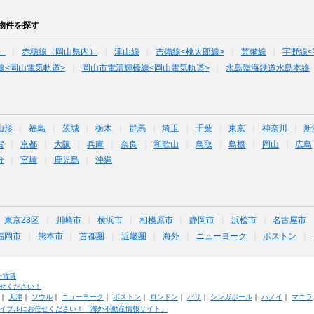
物件を探す
）
赤穂線（岡山県内）
津山線
吉備線<桃太郎線>
芸備線
宇野線<
線<岡山電気軌道>
岡山市電清輝橋線<岡山電気軌道>
水島臨海鉄道水島本線
山形
福島
茨城
栃木
群馬
埼玉
千葉
東京
神奈川
新
賀
京都
大阪
兵庫
奈良
和歌山
鳥取
島根
岡山
広島
分
宮崎
鹿児島
沖縄
東京23区
川崎市
横浜市
相模原市
静岡市
浜松市
名古屋市
福岡市
熊本市
首都圏
近畿圏
海外
ニューヨーク
ボストン
外賃貸
せください！
｜
天津
｜
ソウル
｜
ニューヨーク
｜
ボストン
｜
ロンドン
｜
パリ
｜
シンガポール
｜
ハノイ
｜
マニラ
イブルにお任せください！「海外不動産情報サイト」