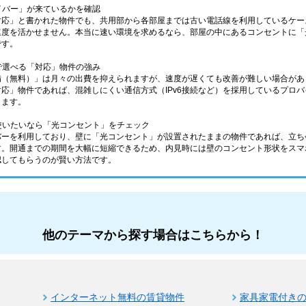
ァイバー」が来ているかを確認
応」と書かれた物件でも、共用部から各部屋までは古い電話線を利用しているケース
速度を活かせません。本当に速い環境を求めるなら、部屋の中にあるコンセントに「
です。
分で選べる「対応」物件の強み
備（無料）」は月々の出費を抑えられますが、速度が遅くても改善が難しい場合があ
応」物件であれば、混雑しにくい通信方式（IPv6接続など）を採用しているプロ
きます。
ら使いたいなら「光コンセント」をチェック
バーを利用しており、壁に「光コンセント」が設置されたままの物件であれば、立ち
す。開通までの期間を大幅に短縮できるため、内見時には壁のコンセント形状をスマ
認してもらうのが賢い方法です。
他のテーマから探す場合はこちらから！
インターネット無料の賃貸物件
家具家電付き