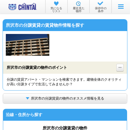
お部屋を探す
気になる
最近見た
保存中の
リスト
物件
条件
沿線・駅から
所沢市の分譲賃貸の賃貸物件情報を探す
住所から
家賃相場から
通勤通学時間から
物件特集から
所沢市の分譲賃貸の物件のポイント
不動産会社から
分譲の賃貸アパート・マンションを検索できます。建物全体のクオリティ
が高い分譲タイプで生活してみませんか？
TOP
所沢市の分譲賃貸の物件のオススメ情報を見る
沿線・住所から探す
所沢市の分譲賃貸の物件