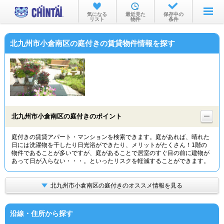
お部屋を探す
気になる
最近見た
保存中の
リスト
物件
条件
沿線・駅から
北九州市小倉南区の庭付きの賃貸物件情報を探す
住所から
家賃相場から
通勤通学時間から
物件特集から
北九州市小倉南区の庭付きのポイント
不動産会社から
庭付きの賃貸アパート・マンションを検索できます。庭があれば、晴れた
日には洗濯物を干したり日光浴ができたり、メリットがたくさん！1階の
TOP
物件であることが多いですが、庭があることで居室のすぐ目の前に建物が
あって日が入らない・・・。といったリスクを軽減することができます。
北九州市小倉南区の庭付きのオススメ情報を見る
沿線・住所から探す