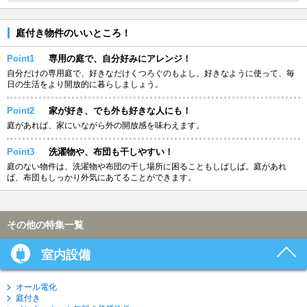
庭付き物件のいいところ！
Point1
専用の庭で、自分好みにアレンジ！
自分だけの専用庭で、好きなだけくつろぐのもよし。好きなように使って、毎
日の生活をより開放的に暮らしましょう。
Point2
家が好き、でも外も好きな人にも！
庭があれば、家にいながら外の開放感を味わえます。
Point3
洗濯物や、布団も干しやすい！
庭のない物件は、洗濯物や布団の干し場所に困ることもしばしば。庭があれ
ば、布団もしっかり外気にあてることができます。
その他の特集一覧
室内設備
オール電化
庭付き