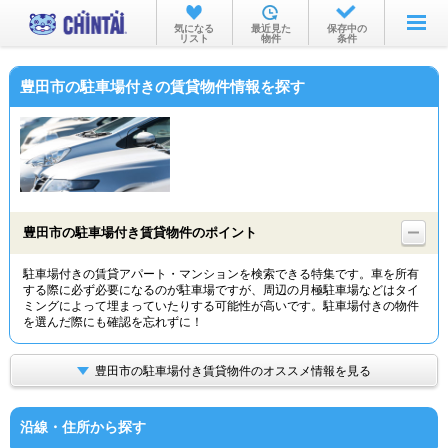
お部屋を探す
気になる
最近見た
保存中の
リスト
物件
条件
沿線・駅から
豊田市の駐車場付きの賃貸物件情報を探す
住所から
家賃相場から
通勤通学時間から
物件特集から
豊田市の駐車場付き賃貸物件のポイント
不動産会社から
駐車場付きの賃貸アパート・マンションを検索できる特集です。車を所有
する際に必ず必要になるのが駐車場ですが、周辺の月極駐車場などはタイ
TOP
ミングによって埋まっていたりする可能性が高いです。駐車場付きの物件
を選んだ際にも確認を忘れずに！
豊田市の駐車場付き賃貸物件のオススメ情報を見る
沿線・住所から探す