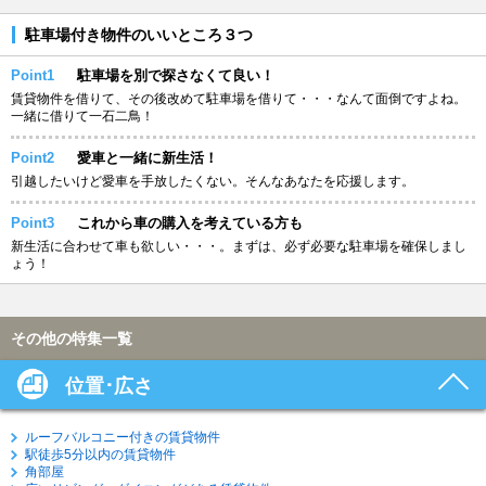
駐車場付き物件のいいところ３つ
Point1
駐車場を別で探さなくて良い！
賃貸物件を借りて、その後改めて駐車場を借りて・・・なんて面倒ですよね。
一緒に借りて一石二鳥！
Point2
愛車と一緒に新生活！
引越したいけど愛車を手放したくない。そんなあなたを応援します。
Point3
これから車の購入を考えている方も
新生活に合わせて車も欲しい・・・。まずは、必ず必要な駐車場を確保しまし
ょう！
その他の特集一覧
位置･広さ
ルーフバルコニー付きの賃貸物件
駅徒歩5分以内の賃貸物件
角部屋