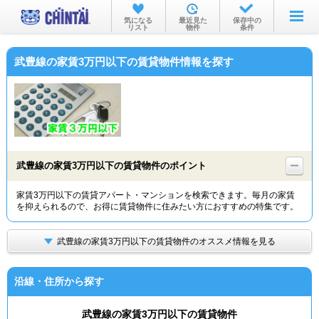
お部屋を探す
気になる
最近見た
保存中の
リスト
物件
条件
沿線・駅から
武豊線の家賃3万円以下の賃貸物件情報を探す
住所から
家賃相場から
通勤通学時間から
物件特集から
武豊線の家賃3万円以下の賃貸物件のポイント
不動産会社から
家賃3万円以下の賃貸アパート・マンションを検索できます。毎月の家賃
を抑えられるので、お得に賃貸物件に住みたい方におすすめの特集です。
TOP
武豊線の家賃3万円以下の賃貸物件のオススメ情報を見る
沿線・住所から探す
武豊線の家賃3万円以下の賃貸物件