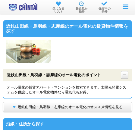
お部屋を探す
気になる
最近見た
保存中の
リスト
物件
条件
沿線・駅から
近鉄山田線・鳥羽線・志摩線のオール電化の賃貸物件情報を
住所から
探す
家賃相場から
通勤通学時間から
物件特集から
近鉄山田線・鳥羽線・志摩線のオール電化のポイント
不動産会社から
オール電化の賃貸アパート・マンションを検索できます。太陽光発電シス
TOP
テムを併設したオール電化物件なら電気代もお得。
近鉄山田線・鳥羽線・志摩線のオール電化のオススメ情報を見る
沿線・住所から探す